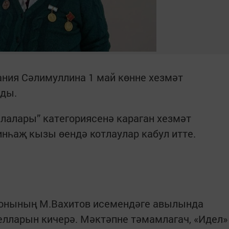
ния Сәлимуллина 1 май көнне хезмәт
ады.
лалары” категориясенә караган хезмәт
нһаҗ кызы өендә котлаулар кабул итте.
йонының М.Вахитов исемендәге авылында
 елларын кичерә. Мәктәпне тәмамлагач, «Идел»