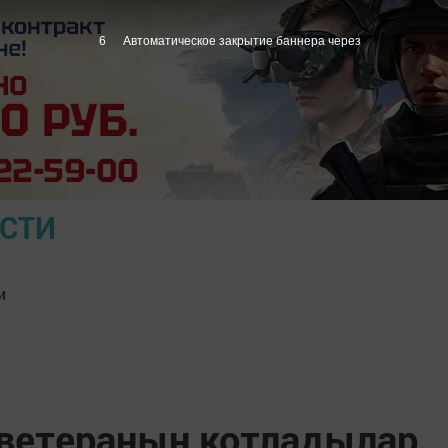
5
Автоматическое закрытие баннера через
ОСТИ
и
 ветеранын котладылар