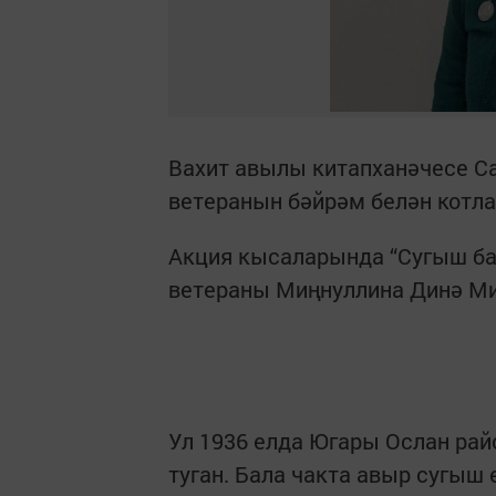
Вахит авылы китапханәчесе Са
ветеранын бәйрәм белән котл
Акция кысаларында “Сугыш ба
ветераны Миңнуллина Динә Ми
Ул 1936 елда Югары Ослан ра
туган. Бала чакта авыр сугыш