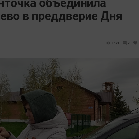
енточка объединила
ево в преддверие Дня
1736
0