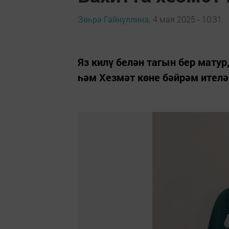
Зөһрә Гайнуллина,
4 мая 2025 - 10:31
Яз килү белән тагын бер мату
һәм Хезмәт көне бәйрәм ителә