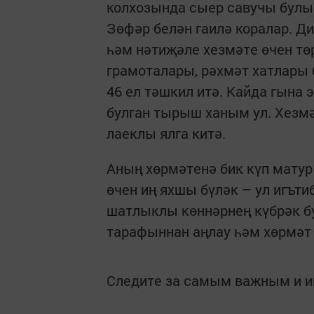
колхозында сыер савучы булып
Зөфәр белән гаилә коралар. Д
һәм нәтиҗәле хезмәте өчен тө
грамоталары, рәхмәт хатлары 
46 ел тәшкил итә. Кайда гына
булган тырыш ханым ул. Хезм
лаеклы ялга китә.
Аның хөрмәтенә бик күп матур
өчен иң яхшы бүләк – ул игъти
шатлыклы көннәрнең күбрәк б
тарафыннан аңлау һәм хөрмәт 
Следите за самым важным и 