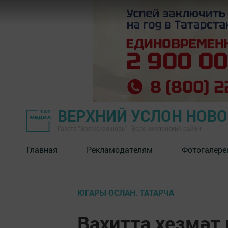
ВЕРХНИЙ УСЛОН НОВ
Газета "Волжская новь" - Верхнеуслонский район
Главная
Рекламодателям
Фотогалере
ЮГАРЫ ОСЛАН. ТАТАРЧА
Вахитта хезмәт