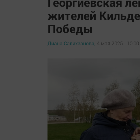
Георгиевская л
жителей Кильде
Победы
Диана Салихзанова,
4 мая 2025 - 10:00