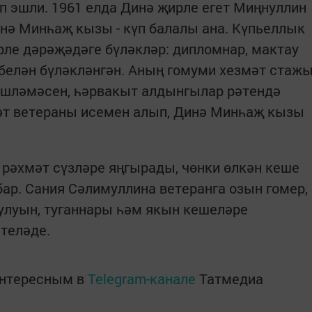
 эшли. 1961 елда Динә җирле егет Миңнуллин
инә Минһаҗ кызы - күп балалы ана. Күпьеллык
рле дәрәҗәдәге бүләкләр: дипломнар, мактау
белән бүләкләнгән. Аның гомуми хезмәт стаж
 эшләмәсен, һәрвакыт алдынгылар рәтендә
әт ветераны исемен алып, Динә Минһаҗ кызы
 рәхмәт сүзләре яңгырады, чөнки өлкән кеше
бар. Сания Сәлимуллина ветеранга озын гомер,
улуын, туганнары һәм якын кешеләре
теләде.
интересным в
Telegram-канале
Татмедиа