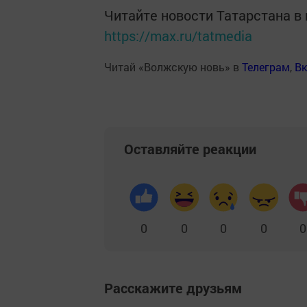
Читайте новости Татарстана 
https://max.ru/tatmedia
Читай «Волжскую новь» в
Телеграм
,
Вк
Оставляйте реакции
0
0
0
0
0
Расскажите друзьям