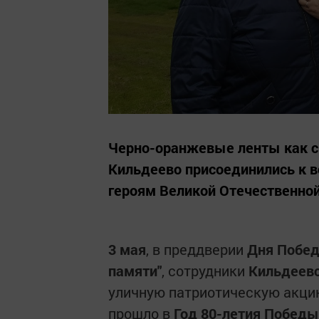
Черно-оранжевые ленты как с
Кильдеево присоединились к в
героям Великой Отечественно
3 мая
, в преддверии
Дня Побе
памяти"
, сотрудники
Кильдеевс
уличную патриотическую акц
прошло в
Год 80-летия Победы