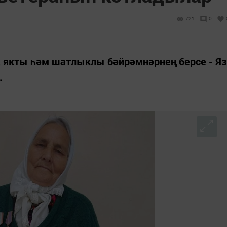
721
0
р, якты һәм шатлыклы бәйрәмнәрнең берсе - Яз
.