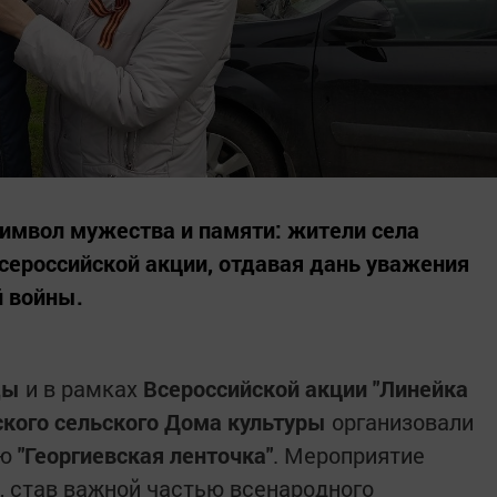
имвол мужества и памяти: жители села
сероссийской акции, отдавая дань уважения
й войны.
ды
и в рамках
Всероссийской акции "Линейка
кого сельского Дома культуры
организовали
ию
"Георгиевская ленточка"
. Мероприятие
, став важной частью всенародного