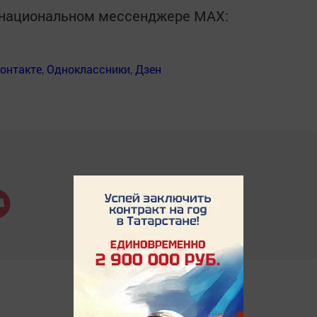
в национальном мессенджере MАХ:
онтакте
,
Одноклассники
,
Дзен