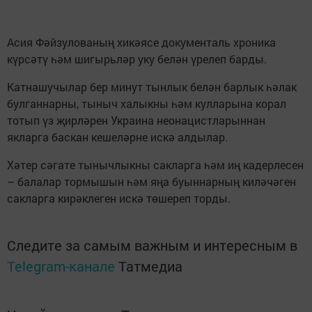
Асия Фәйзулованың хикәясе документаль хроника
күрсәтү һәм шигырьләр уку белән үрелеп барды.
Катнашучылар бер минут тынлык белән барлык һәлак
булганнарны, тыныч халыкны һәм кулларына корал
тотып үз җирләрен Украина неонацистларыннан
якларга баскан кешеләрне искә алдылар.
Хәтер сәгате тынычлыкны сакларга һәм иң кадерлесен
– балалар тормышын һәм яңа буыннарның киләчәген
сакларга кирәклеген искә төшереп торды.
Следите за самым важным и интересным в
Telegram-канале
Татмедиа