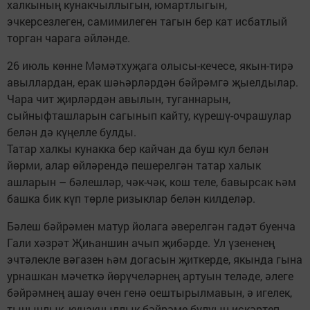
халкының кунакчыллыгын, юмартлыгын,
эчкерсезлеген, самимилеген тагын бер кат исбатлый
торган чарага әйләнде.
26 июль көнне Мәмәтхуҗага олысы-кечесе, якын-тирә
авыллардан, ерак шәһәрләрдән бәйрәмгә җыелдылар.
Чара чит җирләрдән авылын, туганнарын,
сыйныфташларын сагынып кайту, күрешү-очрашулар
белән дә күңелле булды.
Татар халкы кунакка бер кайчан да буш кул белән
йөрми, алар өйләрендә пешерелгән татар халык
ашларын – бәлешләр, чәк-чәк, кош теле, бавырсак һәм
башка бик күп төрле ризыклар белән килделәр.
Бәлеш бәйрәмен матур йолага әверелгән гадәт буенча
Гали хәзрәт Җиһаншин ачып җибәрде. Ул үзененең
эчтәлекле вәгазен һәм догасын җиткерде, якында гына
урнашкан мәчеткә йөрүчеләрнең артуын теләде, әлеге
бәйрәмнең ашау өчен генә оештырылмавын, ә игелек,
тынычлык, кунакчыллык бәйрәме булуын искәртеп