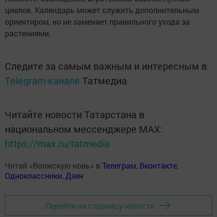
циклов. Календарь может служить дополнительным
ориентиром, но не заменяет правильного ухода за
растениями.
Следите за самым важным и интересным в
Telegram-канале
Татмедиа
Читайте новости Татарстана в
национальном мессенджере MАХ:
https://max.ru/tatmedia
Читай «Волжскую новь» в
Телеграм
,
Вконтакте
,
Одноклассники
,
Дзен
Перейти на страницу новости