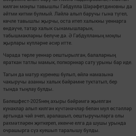
килгән моңлы тавышлы Габдулла Шәрәфетдиновны да
әйтми китми булмый. Ләйлә алып баручы гына түгел,
көчле тавышлы җырчы, оста итеп халыкны уеннарга
өндәүче, татар халык сынамышларын,
табышмакларны белүче дә. Ә Габдулланың моңлы
җырлары күпләрне әсир итте.
Чарада төрле уеннар оештырылган, балаларның
яраткан татлы мамык, попкорннар сату урыны бар иде.
Тагын да матур күренеш булып, өйлә намазына
чакыручы азанны халык бәйрәмне туктатып, бер
тында тыңлау булды.
Бәлешфест-2025нең ахыры бәйрәмгә җыелган
кунаклар алып килгән күчтәнәчләр белән мул өстәлләр
артында чәй эчеп, аралашып, оештыручыларга олы
рәхмәтләрен җиткереп, икенче елга да шушы урында
очрашырга сүз куешып таралышу булды.