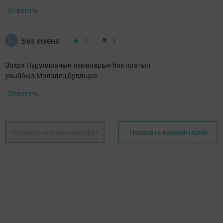
Ответить
Без имени
1
1
Зохрэ Нурулловнын язмаларын бик яратып
укыйбыз.Молодец,булдыра.
Ответить
Показать все комментарии
Написать комментарий