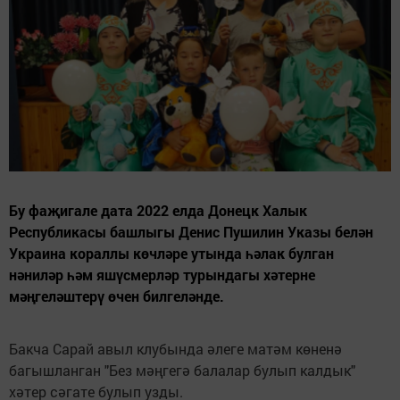
Бу фаҗигале дата 2022 елда Донецк Халык
Республикасы башлыгы Денис Пушилин Указы белән
Украина кораллы көчләре утында һәлак булган
нәниләр һәм яшүсмерләр турындагы хәтерне
мәңгеләштерү өчен билгеләнде.
Бакча Сарай авыл клубында әлеге матәм көненә
багышланган "Без мәңгегә балалар булып калдык"
хәтер сәгате булып узды.