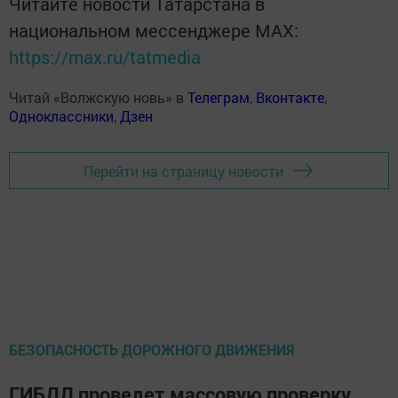
Читайте новости Татарстана в
национальном мессенджере MАХ:
https://max.ru/tatmedia
Читай «Волжскую новь» в
Телеграм
,
Вконтакте
,
Одноклассники
,
Дзен
Перейти на страницу новости
БЕЗОПАСНОСТЬ ДОРОЖНОГО ДВИЖЕНИЯ
ГИБДД проведет массовую проверку