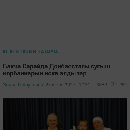
ЮГАРЫ ОСЛАН. ТАТАРЧА
Бакча Сарайда Донбасстагы сугыш
корбаннарын искә алдылар
Зөһрә Гайнуллина,
27 июля 2025 - 10:31
454
0
0