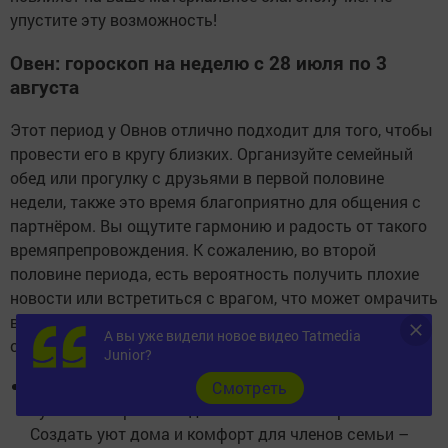
упустите эту возможность!
Овен: гороскоп на неделю с 28 июля по 3
августа
Этот период у Овнов отлично подходит для того, чтобы
провести его в кругу близких. Организуйте семейный
обед или прогулку с друзьями в первой половине
недели, также это время благоприятно для общения с
партнёром. Вы ощутите гармонию и радость от такого
времяпрепровождения. К сожалению, во второй
половине периода, есть вероятность получить плохие
новости или встретиться с врагом, что может омрачить
ваше настроение и даже довести вас до нервного
А вы уже видели новое видео Tatmedia
срыва.
Junior?
Мужчинам.
Гороскоп на неделю советует Овнам в
Cмотреть
суете своих рабочих дней не забывать про семью.
Создать уют дома и комфорт для членов семьи –