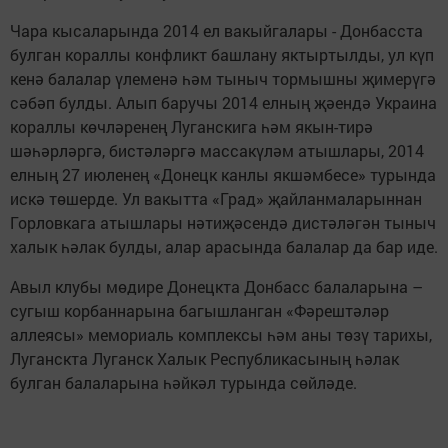
Чара кысаларында 2014 ел вакыйгалары - Донбасста
булган кораллы конфликт башлану яктыртылды, ул күп
кенә балалар үлеменә һәм тыныч тормышны җимерүгә
сәбәп булды. Алып баручы 2014 елның җәендә Украина
кораллы көчләренең Луганскига һәм якын-тирә
шәһәрләргә, бистәләргә массакүләм атышлары, 2014
елның 27 июленең «Донецк канлы якшәмбесе» турында
искә төшерде. Ул вакытта «Град» җайланмаларыннан
Горловкага атышлары нәтиҗәсендә дистәләгән тыныч
халык һәлак булды, алар арасында балалар да бар иде.
Авыл клубы мөдире Донецкта Донбасс балаларына –
сугыш корбаннарына багышланган «Фәрештәләр
аллеясы» мемориаль комплексы һәм аны төзү тарихы,
Луганскта Луганск Халык Республикасының һәлак
булган балаларына һәйкәл турында сөйләде.