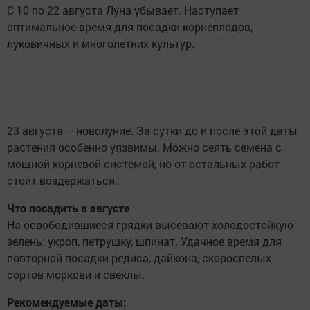
С 10 по 22 августа Луна убывает. Наступает
оптимальное время для посадки корнеплодов,
луковичных и многолетних культур.
23 августа – новолуние. За сутки до и после этой даты
растения особенно уязвимы. Можно сеять семена с
мощной корневой системой, но от остальных работ
стоит воздержаться.
Что посадить в августе
На освободившиеся грядки высевают холодостойкую
зелень: укроп, петрушку, шпинат. Удачное время для
повторной посадки редиса, дайкона, скороспелых
сортов моркови и свеклы.
Рекомендуемые даты: