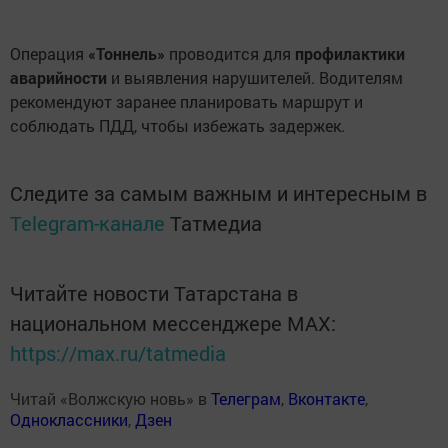
Операция
«Тоннель»
проводится для
профилактики
аварийности
и выявления нарушителей. Водителям
рекомендуют заранее планировать маршрут и
соблюдать ПДД, чтобы избежать задержек.
Следите за самым важным и интересным в
Telegram-канале
Татмедиа
Читайте новости Татарстана в
национальном мессенджере MАХ:
https://max.ru/tatmedia
Читай «Волжскую новь» в
Телеграм
,
Вконтакте
,
Одноклассники
,
Дзен