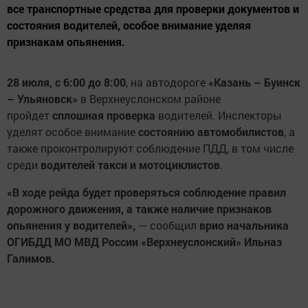
все транспортные средства для проверки документов и
состояния водителей, особое внимание уделяя
признакам опьянения.
28 июля, с 6:00 до 8:00
, на автодороге
«Казань – Буинск
– Ульяновск»
в Верхнеуслонском районе
пройдет
сплошная проверка
водителей. Инспекторы
уделят особое внимание
состоянию автомобилистов
, а
также проконтролируют соблюдение ПДД, в том числе
среди
водителей такси и мотоциклистов
.
«В ходе рейда будет проверяться соблюдение правил
дорожного движения, а также наличие признаков
опьянения у водителей»,
— сообщил
врио начальника
ОГИБДД МО МВД России «Верхнеуслонский» Ильназ
Галимов.