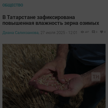
ОБЩЕСТВО
В Татарстане зафиксирована
повышенная влажность зерна озимых
Диана Салихзанова,
27 июля 2025 - 12:01
487
0
0