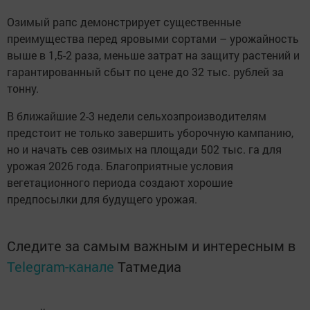
Озимый рапс демонстрирует существенные
преимущества перед яровыми сортами – урожайность
выше в 1,5-2 раза, меньше затрат на защиту растений и
гарантированный сбыт по цене до 32 тыс. рублей за
тонну.
В ближайшие 2-3 недели сельхозпроизводителям
предстоит не только завершить уборочную кампанию,
но и начать сев озимых на площади 502 тыс. га для
урожая 2026 года. Благоприятные условия
вегетационного периода создают хорошие
предпосылки для будущего урожая.
Следите за самым важным и интересным в
Telegram-канале
Татмедиа