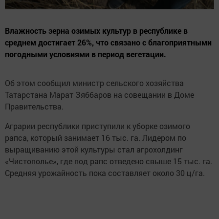
Влажность зерна озимых культур в республике в
среднем достигает 26%, что связано с благоприятными
погодными условиями в период вегетации.
Об этом сообщил министр сельского хозяйства
Татарстана Марат Зяббаров на совещании в Доме
Правительства.
Аграрии республики приступили к уборке озимого
рапса, который занимает 16 тыс. га. Лидером по
выращиванию этой культуры стал агрохолдинг
«Чистополье», где под рапс отведено свыше 15 тыс. га.
Средняя урожайность пока составляет около 30 ц/га.