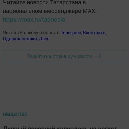
Читайте новости Татарстана в
национальном мессенджере MАХ:
https://max.ru/tatmedia
Читай «Волжскую новь» в
Телеграм
,
Вконтакте
,
Одноклассники
,
Дзен
Перейти на страницу новости
ОБЩЕСТВО
Лунный посевной календарь на август