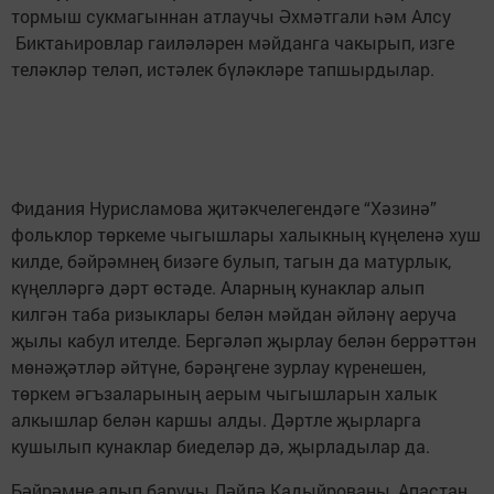
тормыш сукмагыннан атлаучы Әхмәтгали һәм Алсу
Биктаһировлар гаиләләрен мәйданга чакырып, изге
теләкләр теләп, истәлек бүләкләре тапшырдылар.
Фидания Нурисламова җитәкчелегендәге “Хәзинә”
фольклор төркеме чыгышлары халыкның күңеленә хуш
килде, бәйрәмнең бизәге булып, тагын да матурлык,
күңелләргә дәрт өстәде. Аларның кунаклар алып
килгән таба ризыклары белән мәйдан әйләнү аеруча
җылы кабул ителде. Бергәләп җырлау белән беррәттән
мөнәҗәтләр әйтүне, бәрәңгене зурлау күренешен,
төркем әгъзаларының аерым чыгышларын халык
алкышлар белән каршы алды. Дәртле җырларга
кушылып кунаклар биеделәр дә, җырладылар да.
Бәйрәмне алып баручы Ләйлә Кадыйрованы, Апастан