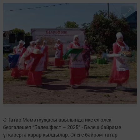
Ә Татар Мәмәтхуҗасы авылында ике ел элек
бергәләшеп “Бәлешфест – 2025” - Бәлеш бәйрәме
үткәрергә карар кылдылар. Әлеге бәйрәм татар