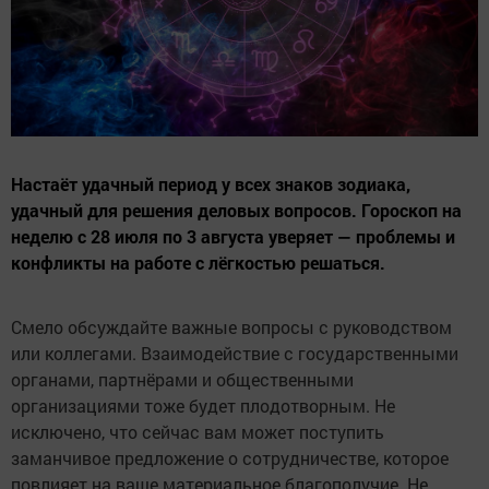
Настаёт удачный период у всех знаков зодиака,
удачный для решения деловых вопросов. Гороскоп на
неделю с 28 июля по 3 августа уверяет — проблемы и
конфликты на работе с лёгкостью решаться.
Смело обсуждайте важные вопросы с руководством
или коллегами. Взаимодействие с государственными
органами, партнёрами и общественными
организациями тоже будет плодотворным. Не
исключено, что сейчас вам может поступить
заманчивое предложение о сотрудничестве, которое
повлияет на ваше материальное благополучие. Не