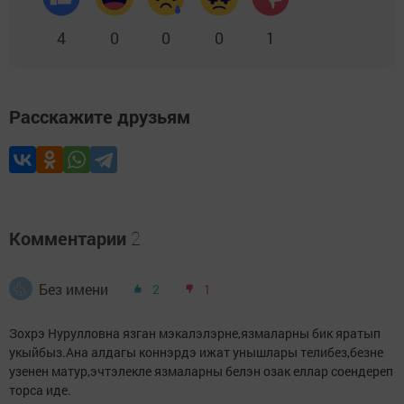
4
0
0
0
1
Расскажите друзьям
Комментарии
2
Без имени
2
1
Зохрэ Нурулловна язган мэкалэлэрне,язмаларны бик яратып
укыйбыз.Ана алдагы коннэрдэ ижат унышлары телибез,безне
узенен матур,эчтэлекле язмаларны белэн озак еллар соендереп
торса иде.