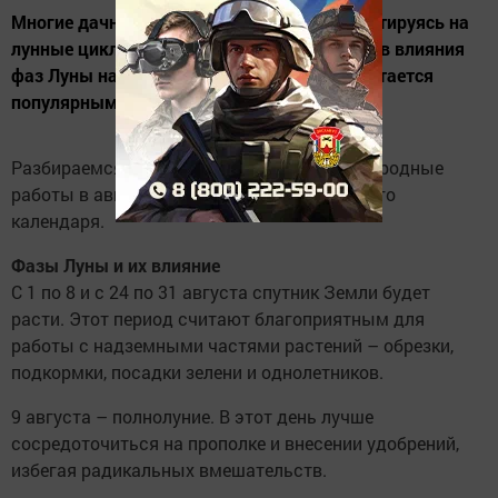
Многие дачники планируют посадки, ориентируясь на
лунные циклы. Хотя научных доказательств влияния
фаз Луны на растения нет, такой подход остается
популярным.
Разбираемся, как распределить садово-огородные
работы в августе 2025 года с учетом лунного
календаря.
Фазы Луны и их влияние
С 1 по 8 и с 24 по 31 августа спутник Земли будет
расти. Этот период считают благоприятным для
работы с надземными частями растений – обрезки,
подкормки, посадки зелени и однолетников.
9 августа – полнолуние. В этот день лучше
сосредоточиться на прополке и внесении удобрений,
избегая радикальных вмешательств.