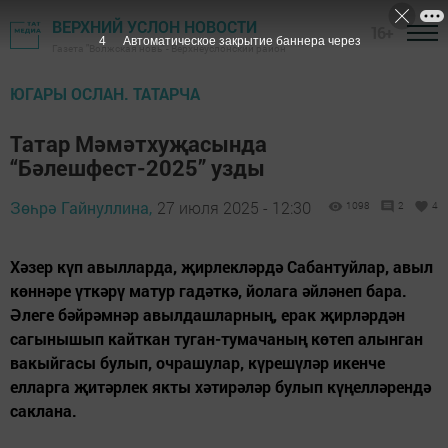
ВЕРХНИЙ УСЛОН НОВОСТИ
16+
3
Автоматическое закрытие баннера через
Газета "Волжская новь" - Верхнеуслонский район
ЮГАРЫ ОСЛАН. ТАТАРЧА
Татар Мәмәтхуҗасында
“Бәлешфест-2025” узды
Зөһрә Гайнуллина,
27 июля 2025 - 12:30
1098
2
4
Хәзер күп авылларда, җирлекләрдә Сабантуйлар, авыл
көннәре үткәрү матур гадәткә, йолага әйләнеп бара.
Әлеге бәйрәмнәр авылдашларның, ерак җирләрдән
сагынышып кайткан туган-тумачаның көтеп алынган
вакыйгасы булып, очрашулар, күрешүләр икенче
елларга җитәрлек якты хәтирәләр булып күңелләрендә
саклана.