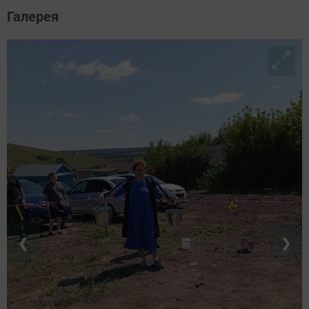
Галерея
❮
❯