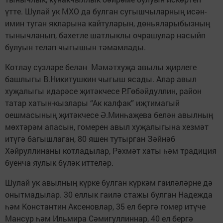
үтте. Шулай ук МХО да булган сугышчыларның исән-
имин туган якларына кайтуларын, дөньяларыбызның
тынычланып, бәхетле шатлыклы очрашулар насыйп
булуын теләп чыгышын тәмамлады.
Котлау сүзләре белән Мәмәтхуҗа авылы җирлеге
башлыгы В.Никитушкин чыгыш ясады. Алар авыл
хуҗалыгы идарәсе җитәкчесе Р.Гөбәйдуллин, район
татар хатын-кызлары “Ак калфак” иҗтимагый
оешмасының җитәкчесе Ә.Минһаҗева белән авылның
мөхтәрәм апасын, гомерен авыл хуҗалыгына хезмәт
итүгә багышлаган, 80 яшен тутырган Зәйнәб
Хәйруллинаны котладылар, Рәхмәт хаты һәм традиция
буенча яулык бүләк иттеләр.
Шулай ук авылның күрке булган күркәм гаиләләрне дә
онытмадылар. 30 еллык гаилә стажы булган Надежда
һәм Константин Аксеновлар, 35 ел бергә гомер итүче
Мансур һәм Ильмира Сәмигуллиннар, 40 ел бергә