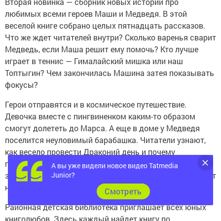
Вторая новинка — сборник новых историй про
любимых всеми героев Маши и Медведя. В этой
веселой книге собрано целых пятнадцать рассказов.
Что же ждет читателей внутри? Сколько варенья сварит
Медведь, если Маша решит ему помочь? Кто лучше
играет в теннис — Гималайский мишка или наш
Топтыгин? Чем закончилась Машина затея показывать
фокусы?
Герои отправятся и в космическое путешествие.
Девочка вместе с пингвиненком каким-то образом
смогут долететь до Марса. А еще в доме у Медведя
поселится неуловимый барабашка. Читатели узнают,
как весело провести Драконий день и почему
поссорившимся Маше и Мишке оказалось так трудно
А вы уже видели новое видео Tatmedia
Junior?
завести новых друзей. Ответы на все эти вопросы ждут
на страницах этой замечательной книги.
Cмотреть
Районная детская библиотека приглашает всех юных
книголюбов. Здесь каждый найдет книгу по