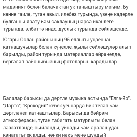
мәдәният белән балачактан ук таныштыру мөһим. Бу
көнне гаилә, туган авыл, илебез турында, үзеңә кадерле
булганны ярату һәм саклауның нәрсә икәнлеге
турында, әлбәттә инде, дуслык турында сөйләшенде.
Югары Ослан районының 95 еллыгы уңаеннан
катнашучылар белән күңелле, җылы сөйләшүләр алып
барылды, район турында материаллар өйрәнелде,
бергәләп районыбызның фотоларын карадылар.
Балалар барысы да дәртле музыка астында "Елга-Яр",
"Дартс", "Крокодил" кебек уеннарда бик теләп һәм
дәртләнеп катнаштылар. Барысы да бәйрәм
атмосферасы, туган табигать матурлыгы белән
ләззәтләнде, сыйланды, уйнады һәм аралашудан
кәнагатьлек алды, чөнки нәкъ менә шундый