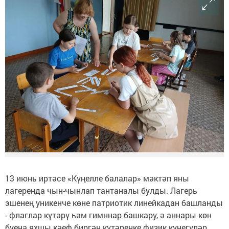
13 июнь иртәсе «Күңелле балалар» мәктәп яны
лагеренда чын-чынлап тантаналы булды. Лагерь
эшенең уникенче көне патриотик линейкадан башланды
- флаглар күтәрү һәм гимннар башкару, ә аннары көн
буена яхшы кәеф биргән күтәренке физик күнегүләр