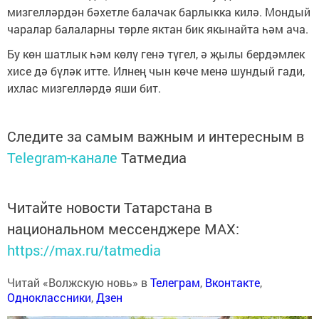
мизгелләрдән бәхетле балачак барлыкка килә. Мондый
чаралар балаларны төрле яктан бик якынайта һәм ача.
Бу көн шатлык һәм көлү генә түгел, ә җылы бердәмлек
хисе дә бүләк итте. Илнең чын көче менә шундый гади,
ихлас мизгелләрдә яши бит.
Следите за самым важным и интересным в
Telegram-канале
Татмедиа
Читайте новости Татарстана в
национальном мессенджере MАХ:
https://max.ru/tatmedia
Читай «Волжскую новь» в
Телеграм
,
Вконтакте
,
Одноклассники
,
Дзен