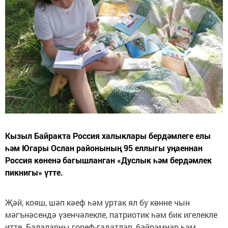
Кызыл Байракта Россия халыклары бердәмлеге елы
һәм Югары Ослан районының 95 еллыгы уңаеннан
Россия көненә багышланган «Дуслык һәм бердәмлек
пикнигы» үтте.
Җәй, кояш, шәп кәеф һәм уртак ял бу көнне чын
мәгънәсендә үзенчәлекле, патриотик һәм бик игелекле
итте. Балаларны гореф-гадәтләр, бәйрәмнәр һәм