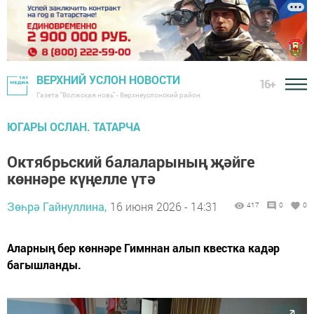
ВЕРХНИЙ УСЛОН НОВОСТИ
16+
Газета "Волжская новь" - Верхнеуслонский район
ЮГАРЫ ОСЛАН. ТАТАРЧА
Октябрьский балаларының җәйге
көннәре күңелле үтә
Зөһрә Гайнуллина,
16 июня 2026 - 14:31
417
0
0
Аларның бер көннәре Гимннан алып квестка кадәр
багышланды.