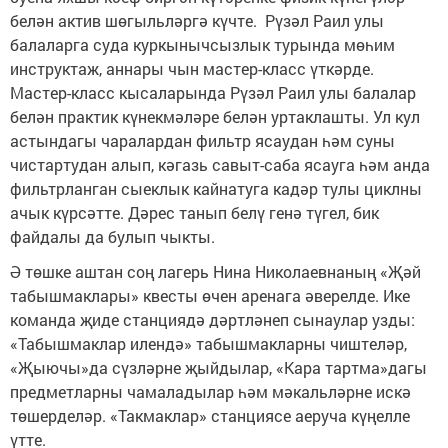
белән актив шөгыльләргә күчте. Рүзәл Раил улы
балаларга суда куркынычсызлык турында мөһим
инструктаж, аннары чын мастер-класс үткәрде.
Мастер-класс кысаларында Рүзәл Раил улы балалар
белән практик күнекмәләре белән уртаклашты. Ул кул
астындагы чаралардан фильтр ясаудан һәм суны
чистартудан алып, кәгазь савыт-саба ясауга һәм анда
фильтрланган сыеклык кайнатуга кадәр тулы циклны
ачык күрсәтте. Дәрес танып белү генә түгел, бик
файдалы да булып чыкты.
Ә төшке аштан соң лагерь Нина Николаевнаның «Җәй
табышмаклары» квесты өчен аренага әверелде. Ике
команда җиде станциядә дәртләнеп сынаулар узды:
«Табышмаклар илендә» табышмакларны чиштеләр,
«Җыючы»да сүзләрне җыйдылар, «Кара тартма»дагы
предметларны чамаладылар һәм мәкальләрне искә
төшерделәр. «Такмаклар» станциясе аеруча күңелле
үтте.