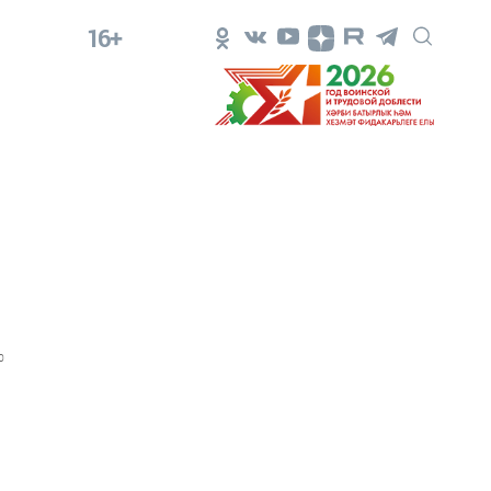
16+
0