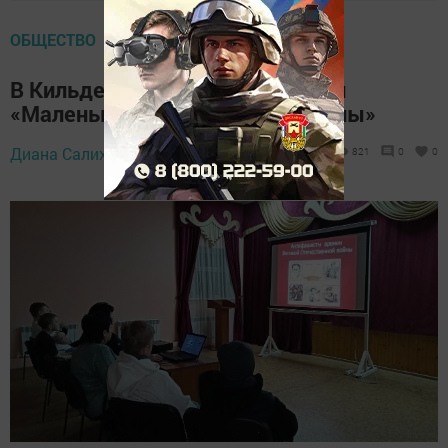
ОБЩЕСТВО
В Кильдееве прошел час памяти
«Маленькие герои большой войны»
9 февраля 2025 -
Диана Салихзанова,
821
0
0
13:01