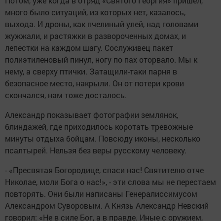
Потом, уже когда в отряд «Святого Георгия» пришел,
много было ситуаций, из которых нет, казалось,
выхода. И дроны, как пчелиный улей, над головами
жужжали, и растяжки в развороченных домах, и
лепестки на каждом шагу. Сослуживец пакет
полиэтиленовый пинул, ногу по пах оторвало. Мы к
нему, а сверху птички. Затащили-таки парня в
безопасное место, накрыли. Он от потери крови
скончался, нам тоже досталось.
Александр показывает фотографии землянок,
блиндажей, где приходилось коротать тревожные
минуты отдыха бойцам. Повсюду иконы, несколько
псалтырей. Нельзя без веры русскому человеку.
- «Пресвятая Богородице, спаси нас! Святителю отче
Николае, моли Бога о нас!», - эти слова мы не перестаем
повторять. Они были написаны Генералиссимусом
Александром Суворовым. А Князь Александр Невский
говорил: «Не в силе Бог, а в правде. Иные с оружием,