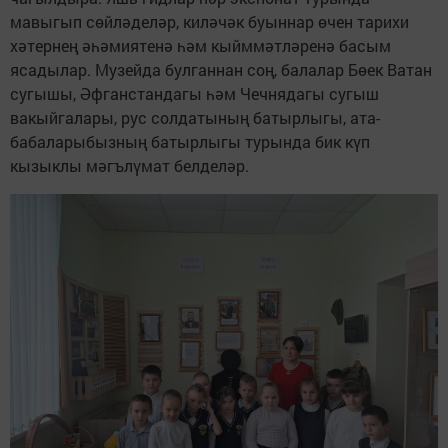
мавыгып сөйләделәр, киләчәк буыннар өчен тарихи
хәтернең әһәмиятенә һәм кыйммәтләренә басым
ясадылар. Музейда булганнан соң, балалар Бөек Ватан
сугышы, Әфганстандагы һәм Чечнядагы сугыш
вакыйгалары, рус солдатының батырлыгы, ата-
бабаларыбызның батырлыгы турында бик күп
кызыклы мәгълүмат белделәр.