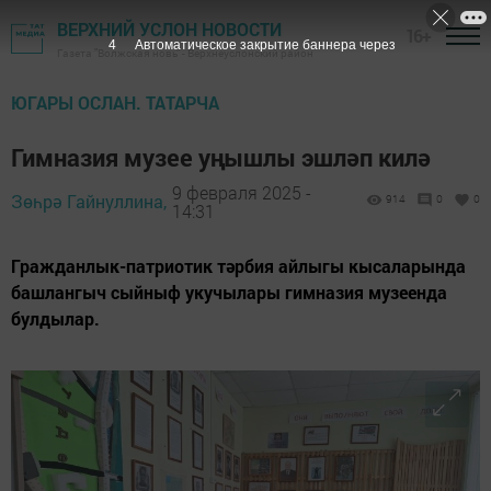
ВЕРХНИЙ УСЛОН НОВОСТИ
16+
2
Автоматическое закрытие баннера через
Газета "Волжская новь" - Верхнеуслонский район
ЮГАРЫ ОСЛАН. ТАТАРЧА
Гимназия музее уңышлы эшләп килә
9 февраля 2025 -
Зөһрә Гайнуллина,
914
0
0
14:31
Гражданлык-патриотик тәрбия айлыгы кысаларында
башлангыч сыйныф укучылары гимназия музеенда
булдылар.