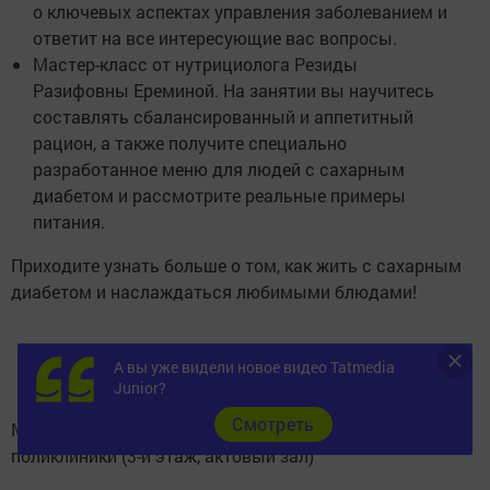
о ключевых аспектах управления заболеванием и
ответит на все интересующие вас вопросы.
Мастер-класс от нутрициолога Резиды
Разифовны Ереминой. На занятии вы научитесь
составлять сбалансированный и аппетитный
рацион, а также получите специально
разработанное меню для людей с сахарным
диабетом и рассмотрите реальные примеры
питания.
Приходите узнать больше о том, как жить с сахарным
диабетом и наслаждаться любимыми блюдами!
А вы уже видели новое видео Tatmedia
Junior?
Cмотреть
Мероприятие пойдет в здании Верхнеуслонской
поликлиники (3-й этаж, актовый зал)