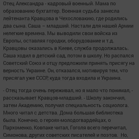
Отец Александра - кадровый военный. Мама по
образованию бухгалтер. Военная судьба занесла
лейтенанта Кравцова в Чехословакию, где родились
два сына. Саша – младший. Настали для нашей Армии
нелегкие времена. Мы выводили свои войска из
Европы, оставляя городки, оборудование и т.д.
Кравцовы оказались в Киеве, служба продолжалась.
Саша ходил в детский сад, потом в школу. Но распался
Советский Союз и отцу предложили принять присягу на
верность Украине. Он, отказался, мотивируя тем, что
присягал уже СССР, куда тогда входила и Украина.
- Отец тогда очень переживал, но я мало что понимал, -
рассказывает Кравцов-младший. - Школу закончил,
затем Академию, получил специальность социолога.
Много читал с детства. Дома большая библиотека
была. Конечно, о героях-молодогвардейцах, о
Пархоменко, Ковпаке читал, Гоголя всего перечитал,
Симонова, других советских писателей и поэтов. Но,