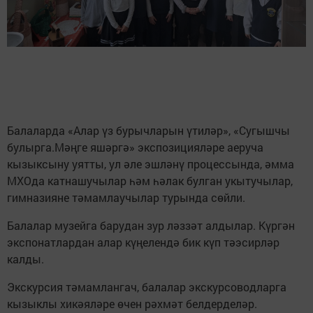
Балаларда «Алар үз бурычларын үтиләр», «Сугышчы
булырга.Мәңге яшәргә» экспозицияләре аеруча
кызыксыну уятты, ул әле эшләнү процессында, әмма
МХОда катнашучылар һәм һәлак булган укытучылар,
гимназияне тәмамлаучылар турында сөйли.
Балалар музейга барудан зур ләззәт алдылар. Күргән
экспонатлардан алар күңелендә бик күп тәэсирләр
калды.
Экскурсия тәмамлангач, балалар экскурсоводларга
кызыклы хикәяләре өчен рәхмәт белдерделәр.