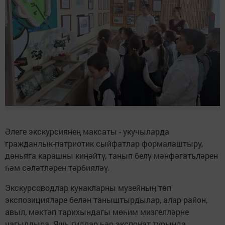
Әлеге экскурсиянең максаты - укучыларда
гражданлык-патриотик сыйфатлар формалаштыру,
дөньяга карашны киңәйтү, танып белү мәнфәгатьләрен
һәм сәләтләрен тәрбияләү.
Экскурсоводлар кунакларны музейның төп
экспозицияләре белән таныштырдылар, алар район,
авыл, мәктәп тарихындагы мөһим мизгелләрне
чагылдыра. Яшь гидлар һәр экспонат турында