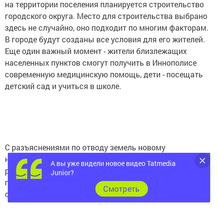
на территории поселения планируется строительство
городского округа. Место для строительства выбрано
здесь не случайно, оно подходит по многим факторам.
В городе будут созданы все условия для его жителей.
Еще один важный момент - жители близлежащих
населенных пунктов смогут получить в Иннополисе
современную медицинскую помощь, дети - посещать
детский сад и учиться в школе.
С разъяснениями по отводу земель новому
населенному пункту выступили также советник главы
А вы уже видели новое видео Tatmedia
района по вопросам архитектуры и
Junior?
градостроительства Закиулла Мингазов, начальник
Cмотреть
отдела Исполкома района Дмитрий Баданин.