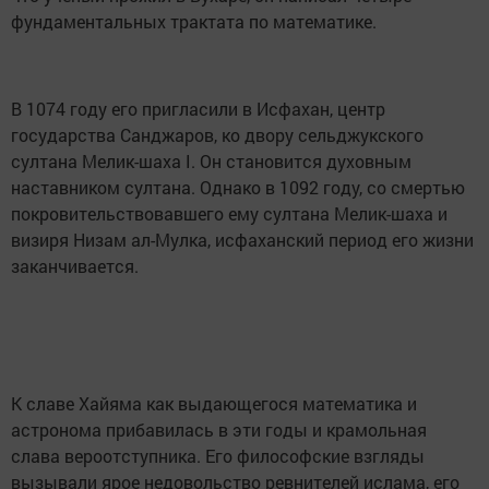
фундаментальных трактата по математике.
В 1074 году его пригласили в Исфахан, центр
государства Санджаров, ко двору сельджукского
султана Мелик-шаха I. Он становится духовным
наставником султана. Однако в 1092 году, со смертью
покровительствовавшего ему султана Мелик-шаха и
визиря Низам ал-Мулка, исфаханский период его жизни
заканчивается.
К славе Хайяма как выдающегося математика и
астронома прибавилась в эти годы и крамольная
слава вероотступника. Его философские взгляды
вызывали ярое недовольство ревнителей ислама, его