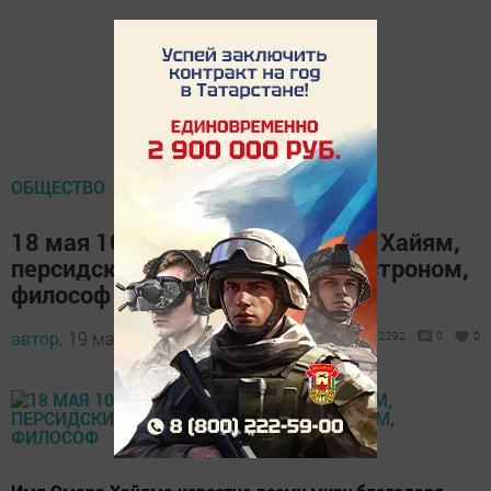
ОБЩЕСТВО
18 мая 1048 года родился Омар Хайям,
персидский поэт, математик, астроном,
философ
автор,
19 мая 2013 - 13:08
2292
0
0