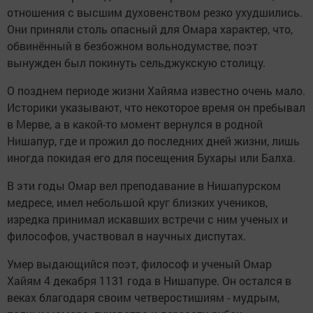
отношения с высшим духовенством резко ухудшились.
Они приняли столь опасный для Омара характер, что,
обвинённый в безбожном вольнодумстве, поэт
вынужден был покинуть сельджукскую столицу.
О позднем периоде жизни Хайяма известно очень мало.
Историки указывают, что некоторое время он пребывал
в Мерве, а в какой-то момент вернулся в родной
Нишапур, где и прожил до последних дней жизни, лишь
иногда покидая его для посещения Бухары или Балха.
В эти годы Омар вел преподавание в Нишапурском
медресе, имел небольшой круг близких учеников,
изредка принимал искавших встречи с ним ученых и
философов, участвовал в научных диспутах.
Умер выдающийся поэт, философ и ученый Омар
Хайям 4 декабря 1131 года в Нишапуре. Он остался в
веках благодаря своим четверостишиям - мудрым,