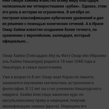
Имя Омара Хайяма известно всему миру благодаря
написанным им четверостишиям «рубаи». Однако, этим
его роль в истории не ограничена. В алгебре он
построил классификацию кубических уравнений и дал
их решения с помощью конических сечений. А в Иране
Омар Хайям известен созданием более точного, по
сравнению с европейским, календаря, который
официально...
Омар Хайям (Гиясаддин Абу-ль-Фатх Омар ибн Ибрахим
аль-Хайям Нишапури) родился 18 мая 1048 года в
Нишапуре, в семье палаточника.
Уже в возрасте 8 лет Омар знал Коран по памяти,
занимался изучением математики, астрономии и
философии. В 12 лет он стал учеником Нишапурского
медресе. Хаяйм блестяще закончил курс по
мусульманскому праву и медицине, получив
квалификацию хакима (врача). Медицина его