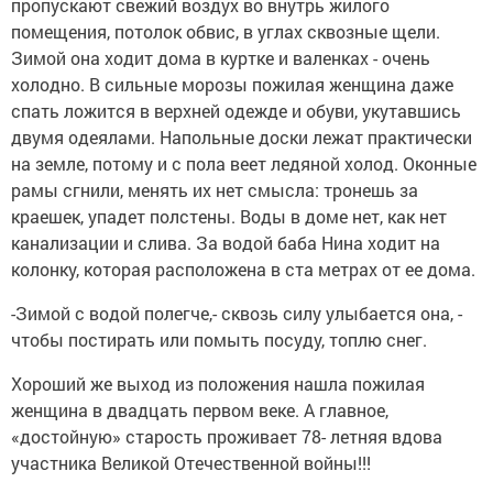
пропускают свежий воздух во внутрь жилого
помещения, потолок обвис, в углах сквозные щели.
Зимой она ходит дома в куртке и валенках - очень
холодно. В сильные морозы пожилая женщина даже
спать ложится в верхней одежде и обуви, укутавшись
двумя одеялами. Напольные доски лежат практически
на земле, потому и с пола веет ледяной холод. Оконные
рамы сгнили, менять их нет смысла: тронешь за
краешек, упадет полстены. Воды в доме нет, как нет
канализации и слива. За водой баба Нина ходит на
колонку, которая расположена в ста метрах от ее дома.
-Зимой с водой полегче,- сквозь силу улыбается она,
-
чтобы постирать или помыть посуду, топлю снег.
Хороший же выход из положения нашла пожилая
женщина в двадцать первом веке. А главное,
«достойную» старость проживает 78- летняя вдова
участника Великой Отечественной войны!!!