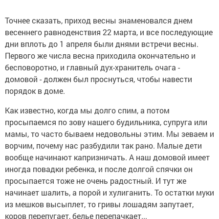
Точнее сказать, приход весны знаменовался днем
весеннего равноденствия 22 марта, и все последующие
дни вплоть до 1 апреля были днями встречи весны.
Первого же числа весна приходила окончательно и
бесповоротно, и главный дух-хранитель очага -
домовой - должен был проснуться, чтобы навести
порядок в доме.
Как известно, когда мы долго спим, а потом
просыпаемся по зову нашего будильника, супруга или
мамы, то часто бываем недовольны этим. Мы зеваем и
ворчим, почему нас разбудили так рано. Малые дети
вообще начинают капризничать. А наш домовой имеет
иногда повадки ребенка, и после долгой спячки он
просыпается тоже не очень радостный. И тут же
начинает шалить, а порой и хулиганить. То остатки муки
из мешков высыплет, то гривы лошадям запутает,
коров перепугает, белье перепачкает...