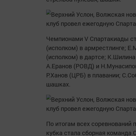
Чемпионами V Спартакиады ста
(исполком) в армрестлинге; Е.
(исполком) в дартсе; К.Шилина
А.Еранов (РОВД) и Н.Мунасипо
Р.Ханов (ЦРБ) в плавании; С.С
шашках.
По итогам всех соревнований
кубка стала сборная команда 