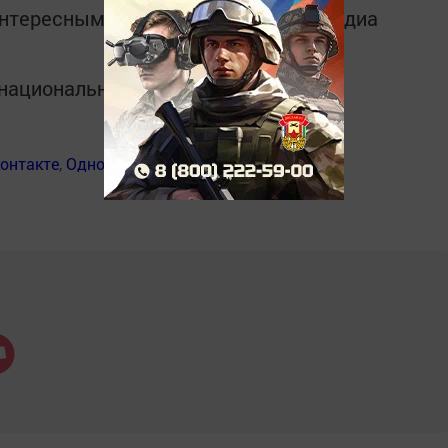
интересным в
Telegram-канале
Татмедиа
в национальном мессенджере MАХ:
онтакте
,
Одноклассники
,
Дзен