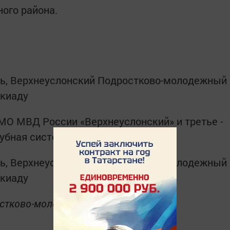
ого района.
МО МВД России «Верхнеуслонский» и третье -
убная система».
стково-молодежный клуб