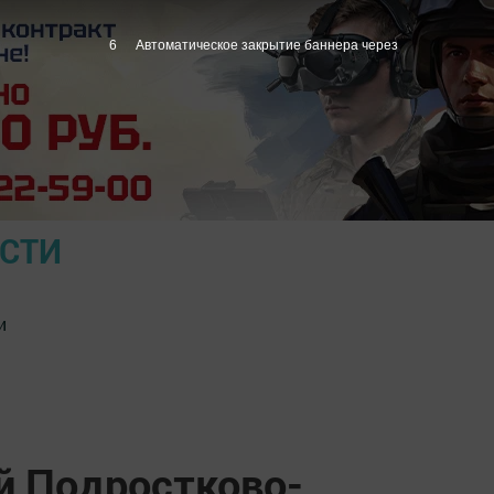
5
Автоматическое закрытие баннера через
ОСТИ
и
й Подростково-