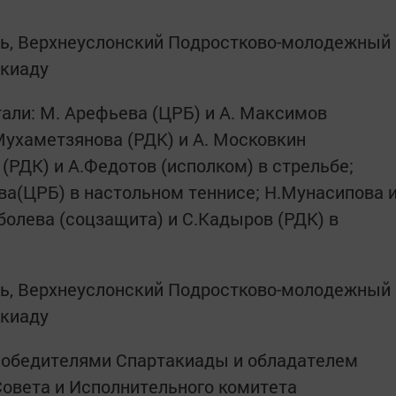
ли: М. Арефьева (ЦРБ) и А. Максимов
Мухаметзянова (РДК) и А. Московкин
 (РДК) и А.Федотов (исполком) в стрельбе;
ва(ЦРБ) в настольном теннисе; Н.Мунасипова 
оболева (соцзащита) и С.Кадыров (РДК) в
 победителями Спартакиады и обладателем
Совета и Исполнительного комитета