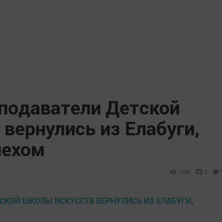
еподаватели Детской
вернулись из Елабуги,
пехом
1286
0