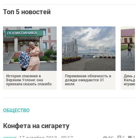
Топ 5 новостей
История спасения в
Переменная облачность и
День д
Верхнем Услоне: она
дожди ожидаются 31
Кильде
приехала сказать спасибо
июля
играми 
ОБЩЕСТВО
Конфета на сигарету
автор,
17 октября 2013 - 09:17
841
0
0