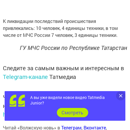
К ликвидации последствий происшествия
привлекались: 10 человек, 4 единицы техники, в том
числе от МЧС России 7 человек, 3 единицы техники.
ГУ МЧС России по Республике Татарстан
Следите за самым важным и интересным в
Telegram-канале
Татмедиа
Читайте новости Татарстана в
А вы уже видели новое видео Tatmedia
Junior?
национальном мессенджере MАХ:
Cмотреть
https://max.ru/tatmedia
Читай «Волжскую новь» в
Телеграм
,
Вконтакте
,