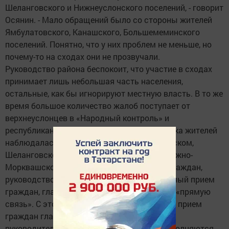
Шеланговского и Нижнеуслонского поселений, - говорит
Осянин. - Мало обращений было со стороны жителей
Ямбулатовского, Канашского, Большемеминского
поселений. Понятно, что у них проблем не меньше, но
почему-то на сходах они не прозвучали.
Руководство района беспокоит, что участие в сходах
принимает лишь небольшая часть населения,
остальные, как бы игнорируют местную власть. В то же
время большое количество жалоб поступает от
верхнеуслонцев в «Народный контроль» и
республиканские органы власти. Низкая явка жителей
наблюдалась в Верхнеуслонском, Макуловском,
Шеланговском, Тат.Бурнашевском и Набережно-
Морквашском поселениях. Кроме сходов граждан,
руководством района осуществляется личный прием
граждан, глава района регулярно проводит «прямую
связь». С этого года организован выездной прием
граждан главой района, его заместителем и
руководителем Исполкома района. Как выполняются