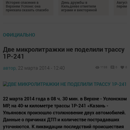
История спасения в
День дружбы в
Август 
Верхнем Услоне: она
Кильдееве отметили
переме
приехала сказать спасибо
играми и викториной
ОФИЦИАЛЬНО
Две микролитражки не поделили трассу
1Р-241
автор,
22 марта 2014 - 12:40
1133
0
0
22 марта 2014 года в 08 ч. 30 мин. в Верхне - Услонском
МР, на 40-м километре трассы 1Р-241 «Казань -
Ульяновск произошло столкновение двух автомобилей.
Данные о причинах ДТП и количестве пострадавших
уточняются. К ликвидации последствий происшествия