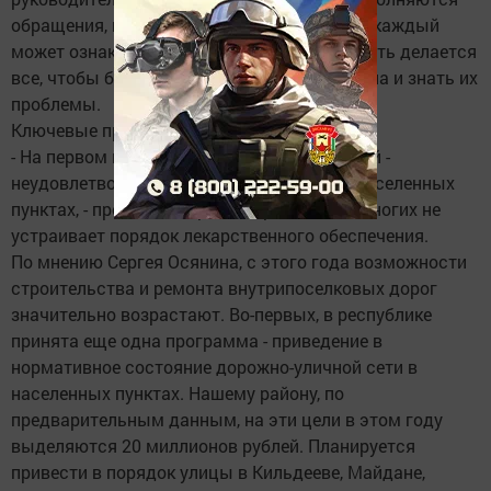
обращения, поступившие во время сходов, каждый
может ознакомиться на сайте района. То есть делается
все, чтобы быть на связи с жителями района и знать их
проблемы.
Ключевые проблемы в районе
- На первом месте по количеству обращений -
неудовлетворительное состояние улиц в населенных
пунктах, - продолжает разговор Осянин. - Многих не
устраивает порядок лекарственного обеспечения.
По мнению Сергея Осянина, с этого года возможности
строительства и ремонта внутрипоселковых дорог
значительно возрастают. Во-первых, в республике
принята еще одна программа - приведение в
нормативное состояние дорожно-уличной сети в
населенных пунктах. Нашему району, по
предварительным данным, на эти цели в этом году
выделяются 20 миллионов рублей. Планируется
привести в порядок улицы в Кильдееве, Майдане,