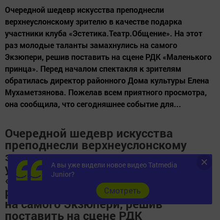
Очередной шедевр искусства преподнесли
верхнеуслонскому зрителю в качестве подарка
участники клуба «Эстетика.Театр.Общение». На этот
раз молодые таланты замахнулись на самого
Экзюпери, решив поставить на сцене РДК «Маленького
принца». Перед началом спектакля к зрителям
обратилась директор районного Дома культуры Елена
Мухаметзянова. Пожелав всем приятного просмотра,
она сообщила, что сегодняшнее событие для...
Очередной шедевр искусства
преподнесли верхнеуслонскому
зрителю в качестве подарка
А вы уже видели новое видео Tatmedia
участники клуба
Junior?
«Эстетика.Театр.Общение». На этот
раз молодые таланты замахнулись
Cмотреть
на самого Экзюпери, решив
поставить на сцене РДК