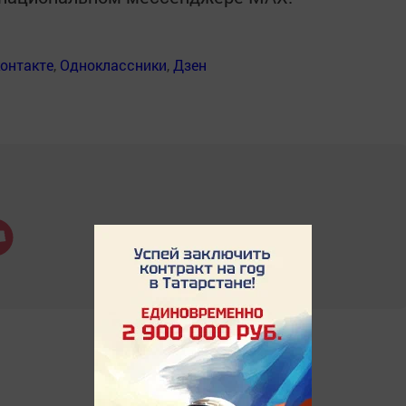
онтакте
,
Одноклассники
,
Дзен