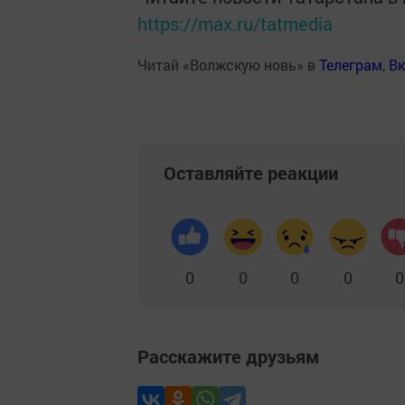
https://max.ru/tatmedia
Читай «Волжскую новь» в
Телеграм
,
Вк
Оставляйте реакции
0
0
0
0
0
Расскажите друзьям