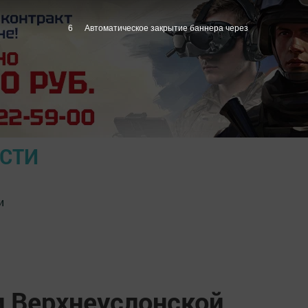
5
Автоматическое закрытие баннера через
ОСТИ
и
 Верхнеуслонской