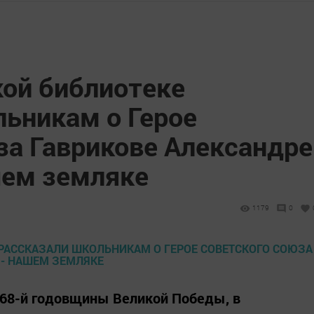
кой библиотеке
льникам о Герое
за Гаврикове Александре
шем земляке
1179
0
и 68-й годовщины Великой Победы, в