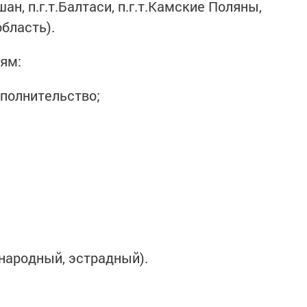
н, п.г.т.Балтаси, п.г.т.Камские Поляны,
бласть).
ям:
сполнительство;
 народный, эстрадный).