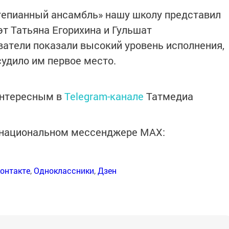
тепианный ансамбль» нашу школу представил
эт Татьяна Егорихина и Гульшат
атели показали высокий уровень исполнения,
судило им первое место.
интересным в
Telegram-канале
Татмедиа
в национальном мессенджере MАХ:
онтакте
,
Одноклассники
,
Дзен