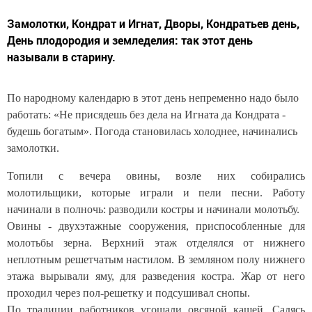
Замолотки, Кондрат и Игнат, Дворы, Кондратьев день,
День плодородия и земледелия: так этот день
называли в старину.
По народному календарю в этот день непременно надо было
работать: «Не присядешь без дела на Игната да Кондрата -
будешь богатым». Погода становилась холоднее, начинались
замолотки.
Топили с вечера овины, возле них собирались
молотильщики, которые играли и пели песни. Работу
начинали в полночь: разводили костры и начинали молотьбу.
Овины - двухэтажные сооружения, приспособленные для
молотьбы зерна. Верхний этаж отделялся от нижнего
неплотным решетчатым настилом. В земляном полу нижнего
этажа вырывали яму, для разведения костра. Жар от него
проходил через пол-решетку и подсушивал снопы.
По традиции работников угощали овсяной кашей. Садясь