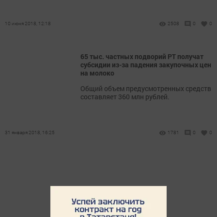
10 июня 2018, 12:18
2508
0
0
65 тыс. частных подворий РТ получат
субсидии из-за падения закупочных цен
на молоко
Общий объем предусмотренных средств
составляет 360 млн рублей.
31 января 2018, 16:25
1781
0
0