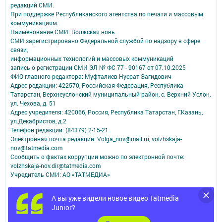
редакций СМИ.
При поддержке Республиканского агентства по печати и массовым
коммуникациям.
Наименование СМИ: Волжская новь
СМИ зарегистрировано Федеральной службой по надзору в сфере
связи,
информационных технологий и массовых коммуникаций
запись о регистрации СМИ ЭЛ № ФС 77 - 90167 от 07.10.2025
ФИО главного редактора: Муфталиев Нусрат Загидович
Адрес редакции: 422570, Российская Федерация, Республика
Татарстан, Верхнеуслонский муниципальный район, с. Верхний Услон,
ул. Чехова, д. 51
Адрес учредителя: 420066, Россия, Республика Татарстан, Г.Казань,
ул.Декабристов, д.2
Телефон редакции: (84379) 2-15-21
Электронная почта редакции: Volga_nov@mail.ru, volzhskaja-
nov@tatmedia.com
Сообщить о фактах коррупции можно по электронной почте:
volzhskaja-nov.dir@tatmedia.com
Учредитель СМИ: АО «ТАТМЕДИА»
Антикоррупционная политика
А вы уже видели новое видео Tatmedia
АО «ТАТМЕДИА» использует «cookie»
для персонализации сервисов и
Junior?
удобства пользователей сайтом.
Использование «cookie» можно отменить в настройках браузера.