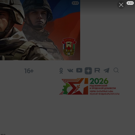
16+
яла