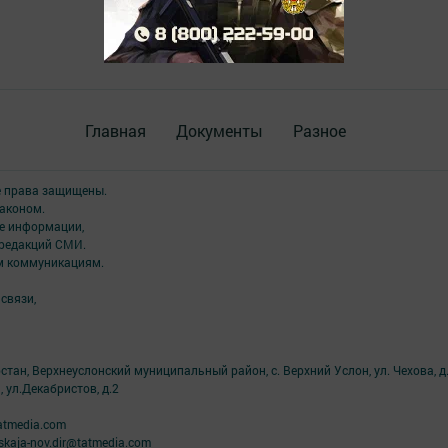
Главная
Документы
Разное
е права защищены.
аконом.
ме информации,
 редакций СМИ.
ым коммуникациям.
связи,
тан, Верхнеуслонский муниципальный район, с. Верхний Услон, ул. Чехова, д.
, ул.Декабристов, д.2
atmedia.com
kaja-nov.dir@tatmedia.com