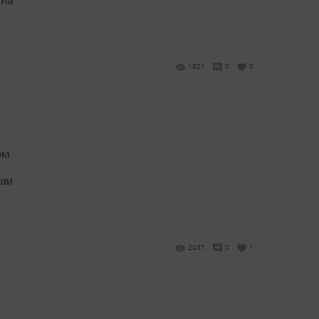
1921
0
0
ом
тии
2037
0
1