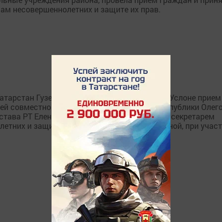
ам несовершеннолетних и защите их прав.
атарстан Гузель Удачина провела в Верхнем Услоне прием
ей совместно с заместителем прокурора республики Олег
става РТ Еленой Степановой, ответственным секретарем
етних и защите их прав Ильсояр Гарифуллиной, при учас