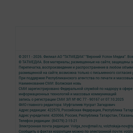
© 2011 - 2026. Филиал АО "ТАТМЕДИА" "Верхний Услон Медиа". Вс
© ТАТМЕДИА. Все материалы, размещенные на сайте, защищены з
Перепечатка, воспроизведение и распространение в любом объе
размещенной на сайте, возможна только с письменного согласия
При поддержке Республиканского агентства по печати и массов
Наименование СМИ: Волжская новь
СМИ зарегистрировано Федеральной службой по надзору в сфере 
информационных технологий и массовых коммуникаций
запись о регистрации СМИ ЭЛ № ФС 77 - 90167 от 07.10.2025
ФИО главного редактора: Муфталиев Нусрат Загидович
Адрес редакции: 422570, Российская Федерация, Республика Татарс
Адрес учредителя: 420066, Россия, Республика Татарстан, Г.Казань
Телефон редакции: (84379) 2-15-21
Электронная почта редакции: Volga_nov@mail.ru, volzhskaja-nov@t
Сообщить о фактах коррупции можно по электронной почте: volzhs