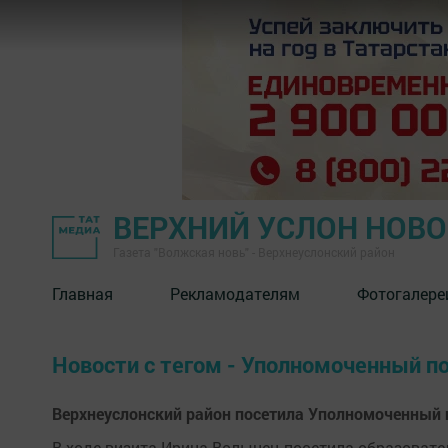
ВЕРХНИЙ УСЛОН НОВ
Газета "Волжская новь" - Верхнеуслонский район
Главная
Рекламодателям
Фотогалере
Новости с тегом - Уполномоченный п
Верхнеуслонский район посетила Уполномоченный 
В ходе визита Ирина Волынец посетила образовате