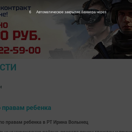
6
Автоматическое закрытие баннера через
ОСТИ
и
о правам ребенка
по правам ребенка в РТ Ирина Волынец
льные учреждения района, провела прием граждан и прин