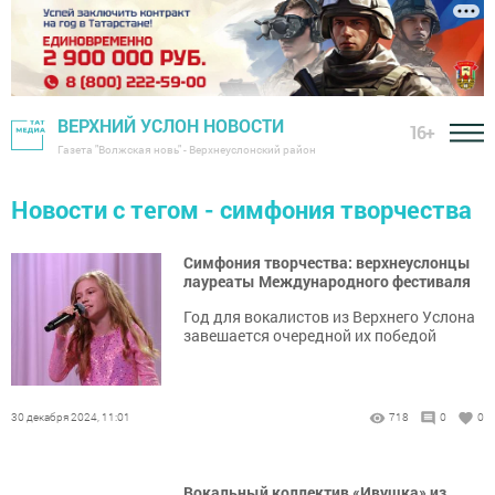
ВЕРХНИЙ УСЛОН НОВОСТИ
16+
Газета "Волжская новь" - Верхнеуслонский район
Новости с тегом - симфония творчества
Симфония творчества: верхнеуслонцы
лауреаты Международного фестиваля
Год для вокалистов из Верхнего Услона
завешается очередной их победой
30 декабря 2024, 11:01
718
0
0
Вокальный коллектив «Ивушка» из