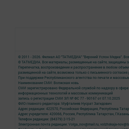
© 2011 - 2026. Филиал АО "ТАТМЕДИА" "Верхний Услон Медиа". Вс
© ТАТМЕДИА. Все материалы, размещенные на сайте, защищены з
Перепечатка, воспроизведение и распространение в любом объе
размещенной на сайте, возможна только с письменного согласия
При поддержке Республиканского агентства по печати и массов
Наименование СМИ: Волжская новь
СМИ зарегистрировано Федеральной службой по надзору в сфере 
информационных технологий и массовых коммуникаций
запись о регистрации СМИ ЭЛ № ФС 77 - 90167 от 07.10.2025
ФИО главного редактора: Муфталиев Нусрат Загидович
Адрес редакции: 422570, Российская Федерация, Республика Татарс
Адрес учредителя: 420066, Россия, Республика Татарстан, Г.Казань
Телефон редакции: (84379) 2-15-21
Электронная почта редакции: Volga_nov@mail.ru, volzhskaja-nov@t