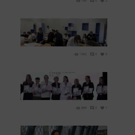
795
0
2
1362
0
0
866
0
1