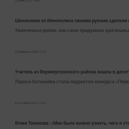
20 мая 2025, 16:00
Школьники из Иннополиса своими руками сделали
Увлеченные делом, они сами придумали оригиналь
02 февраля 2025, 11:01
Учитель из Верхнеуслонского района вошла в десят
Лариса Катанаева стала лауреатом конкурса «Пер
04 октября 2024, 12:01
Юлия Тихонова: «Мне было важно узнать, чего я с