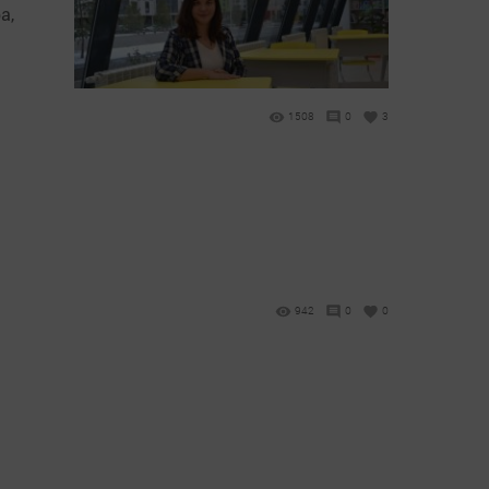
а,
1508
0
3
942
0
0