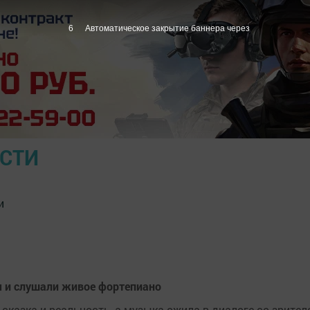
5
Автоматическое закрытие баннера через
ОСТИ
и
м и слушали живое фортепиано
 сказка и реальность, а музыка ожила в диалоге со зрите