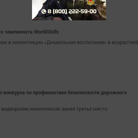
о чемпионата WorldSkills
ом в компетенции «Дошкольное воспитание» в возрастно
о конкурса по профилактике безопасности дорожного
видеоролик иннополисян занял третье место.