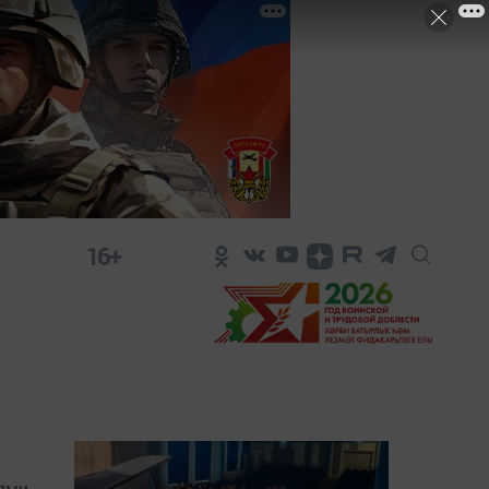
16+
лями