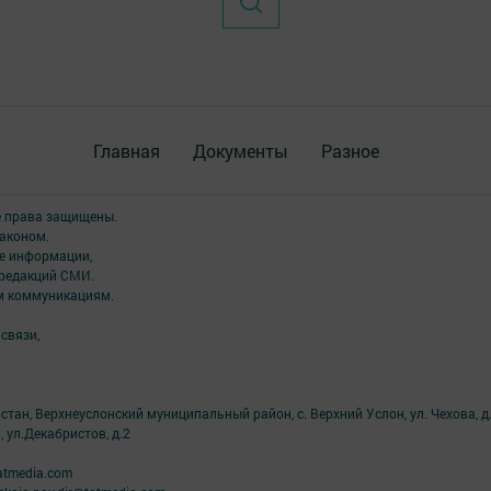
Главная
Документы
Разное
е права защищены.
аконом.
ме информации,
 редакций СМИ.
ым коммуникациям.
связи,
тан, Верхнеуслонский муниципальный район, с. Верхний Услон, ул. Чехова, д.
, ул.Декабристов, д.2
atmedia.com