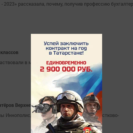
- 2023» рассказала, почему, получив профессию бухгалтер
 классов
аствовали в мастер-классах.
нтёров Верхнеуслонского района
лы Иннополис, Вв.Слободской школы и Подростково-