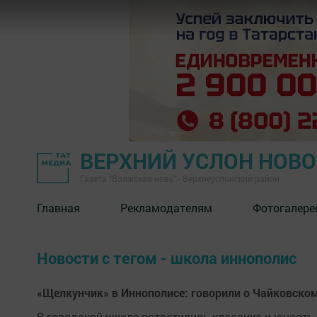
ВЕРХНИЙ УСЛОН НОВ
Газета "Волжская новь" - Верхнеуслонский район
Главная
Рекламодателям
Фотогалере
Новости с тегом - школа иннополис
«Щелкунчик» в Иннополисе: говорили о Чайковско
В городской школе встретились классика и юность,