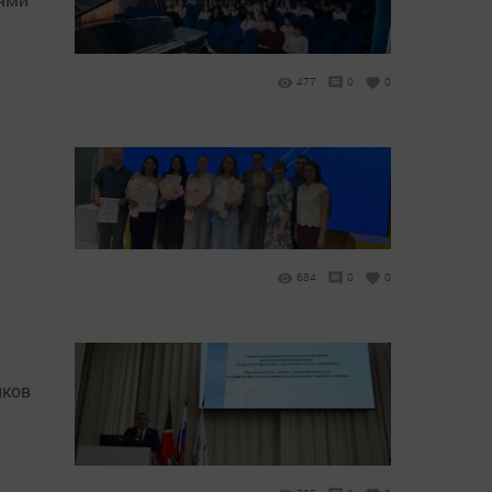
477
0
0
684
0
0
иков