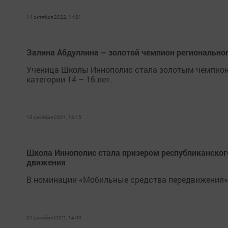
14 октября 2022, 14:01
Залина Абдуллина – золотой чемпион региональног
Ученица Школы Иннополис стала золотым чемпион
категории 14 – 16 лет.
13 декабря 2021, 16:15
Школа Иннополис стала призером республиканског
движения
В номинации «Мобильные средства передвижения» 
02 декабря 2021, 14:00