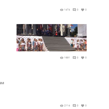
1474
0
0
1691
0
0
ам
2114
0
0