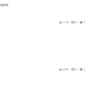
идов.
1726
0
0
2553
0
2