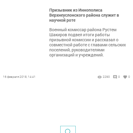
Призывник из Иннополиса
Верхнеуслонского района служит в
научной роте
Военный комиссар района Рустем
Шакиров подвел итоги работы
призывной комиссии и рассказал о
совместной работе с главами сельских
поселений, руководителями
организаций и учреждений.
16 февраля 2018, 14:41
2290
0
0