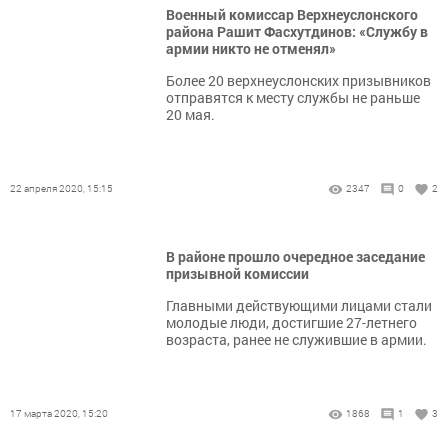
Военный комиссар Верхнеуслонского
района Рашит Фасхутдинов: «Службу в
армии никто не отменял»
Более 20 верхнеуслонских призывников
отправятся к месту службы не раньше
20 мая.
22 апреля 2020, 15:15
2347
0
2
В районе прошло очередное заседание
призывной комиссии
Главными действующими лицами стали
молодые люди, достигшие 27-летнего
возраста, ранее не служившие в армии.
17 марта 2020, 15:20
1868
1
3