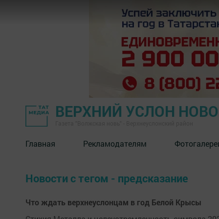
ВЕРХНИЙ УСЛОН НОВ
Газета "Волжская новь" - Верхнеуслонский район
Главная
Рекламодателям
Фотогалере
Новости с тегом - предсказание
Что ждать верхнеуслонцам в год Белой Крысы
Стихия Металла и целеустремленность символа 20