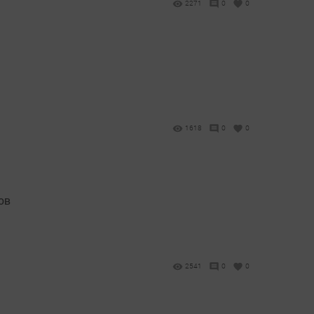
2271
0
0
1618
0
0
ов
2541
0
0