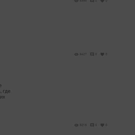
4394
0
0
3427
0
0
е
, где
мих
3215
0
0