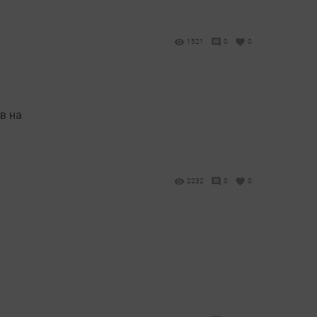
1521
0
0
в на
2232
0
0