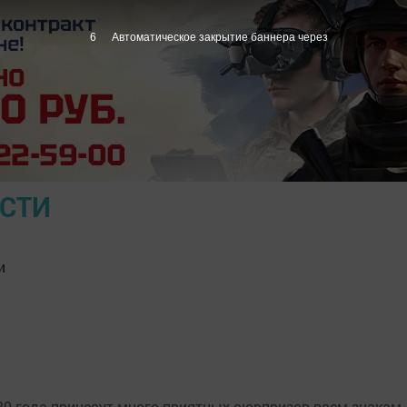
5
Автоматическое закрытие баннера через
ОСТИ
и
20 года принесут много приятных сюрпризов всем знакам