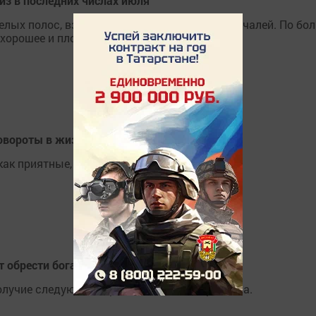
з в последних числах июля
елых полос, взлетов и падений, радостей и печалей. По бо
 хорошее и плохое в нашей судьбе.
повороты в жизни
ак приятные, так и не очень.
 обрести богатство
получие следующим представителям гороскопа.