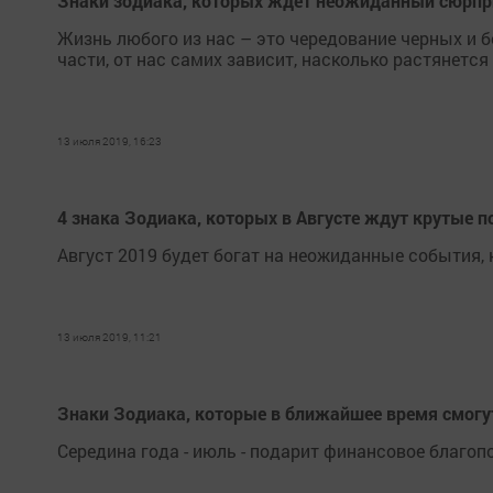
Знаки зодиака, которых ждет неожиданный сюрпри
Жизнь любого из нас – это чередование черных и б
части, от нас самих зависит, насколько растянется
13 июля 2019, 16:23
4 знака Зодиака, которых в Августе ждут крутые 
Август 2019 будет богат на неожиданные события, к
13 июля 2019, 11:21
Знаки Зодиака, которые в ближайшее время смогут
Середина года - июль - подарит финансовое благо