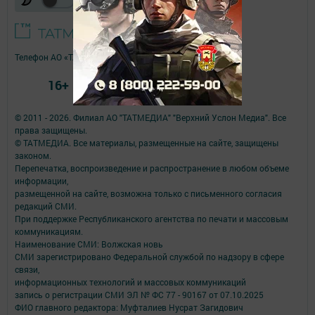
Телефон АО «ТАТМЕДИА»:
(843) 222 09 84
16+
© 2011 - 2026. Филиал АО "ТАТМЕДИА" "Верхний Услон Медиа". Все
права защищены.
© ТАТМЕДИА. Все материалы, размещенные на сайте, защищены
законом.
Перепечатка, воспроизведение и распространение в любом объеме
информации,
размещенной на сайте, возможна только с письменного согласия
редакций СМИ.
При поддержке Республиканского агентства по печати и массовым
коммуникациям.
Наименование СМИ: Волжская новь
СМИ зарегистрировано Федеральной службой по надзору в сфере
связи,
информационных технологий и массовых коммуникаций
запись о регистрации СМИ ЭЛ № ФС 77 - 90167 от 07.10.2025
ФИО главного редактора: Муфталиев Нусрат Загидович