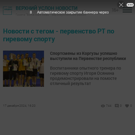
ВЕРХНИЙ УСЛОН НОВОСТИ
16+
7
Автоматическое закрытие баннера через
Газета "Волжская новь" - Верхнеуслонский район
Новости с тегом - первенство РТ по
гиревому спорту
Спортсмены из Коргузы успешно
выступили на Первенстве республики
Воспитанники опытного тренера по
гиревому спорту Игоря Осянина
продемонстрировали на помосте
отличный результат
17 декабря 2024, 16:20
744
0
0