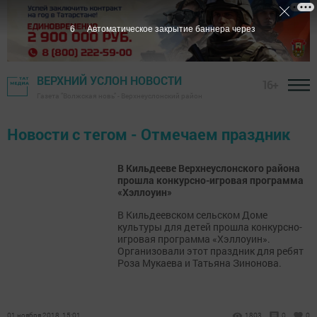
6
Автоматическое закрытие баннера через
ВЕРХНИЙ УСЛОН НОВОСТИ
16+
Газета "Волжская новь" - Верхнеуслонский район
Новости с тегом - Отмечаем праздник
В Кильдееве Верхнеуслонского района
прошла конкурсно-игровая программа
«Хэллоуин»
В Кильдеевском сельском Доме
культуры для детей прошла конкурсно-
игровая программа «Хэллоуин».
Организовали этот праздник для ребят
Роза Мукаева и Татьяна Зинонова.
01 ноября 2018, 15:01
1803
0
0