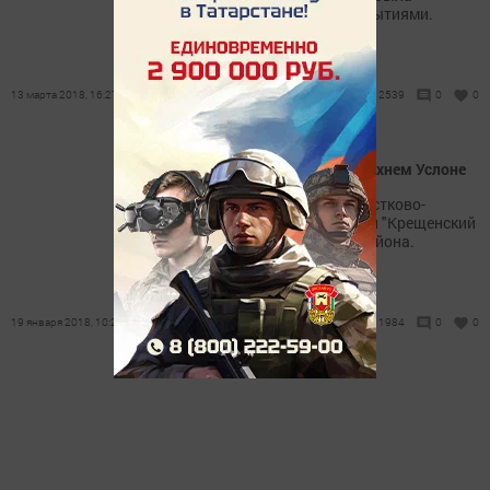
ознаменована яркими событиями.
13 марта 2018, 16:27
2539
0
0
Крещенский вечерок в Верхнем Услоне
В Верхнеуслонском Подростково-
молодежном клубе прошел "Крещенский
вечерок" для ветеранов района.
19 января 2018, 10:22
1984
0
0