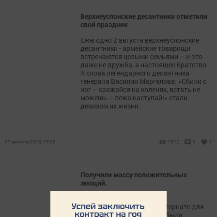
Верхнеуслонские десантники отметили
свой праздник
Ежегодно 2 августа верхнеуслонские
десантники - армейские товарищи
встречаются целыми семьями – и это
даже не дружба, а настоящее братство.
А слова легендарного десантника
генерала Василия Маргелова: «Сбили с
ног – сражайся на коленях, встать не
можешь – лежа наступай!» стали
девизом их жизни.
07 августа 2018, 15:25
1612
0
1
Получили массу положительных
эмоций.
Первая декада марта в
Верхнеуслонском Доме-интернате для
престарелых и инвалидов была