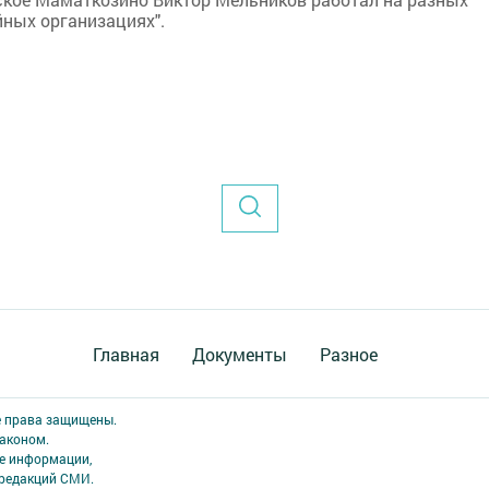
ийных организациях".
Главная
Документы
Разное
е права защищены.
аконом.
ме информации,
 редакций СМИ.