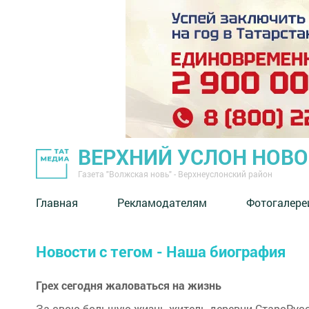
ВЕРХНИЙ УСЛОН НОВ
Газета "Волжская новь" - Верхнеуслонский район
Главная
Рекламодателям
Фотогалере
Новости с тегом - Наша биография
Грех сегодня жаловаться на жизнь
За свою большую жизнь житель деревни СтароРусс