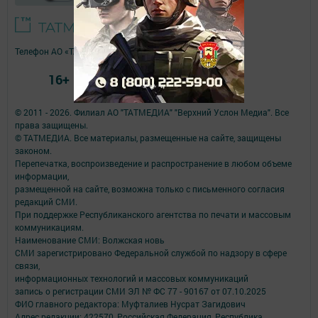
Телефон АО «ТАТМЕДИА»:
(843) 222 09 84
16+
© 2011 - 2026. Филиал АО "ТАТМЕДИА" "Верхний Услон Медиа". Все
права защищены.
© ТАТМЕДИА. Все материалы, размещенные на сайте, защищены
законом.
Перепечатка, воспроизведение и распространение в любом объеме
информации,
размещенной на сайте, возможна только с письменного согласия
редакций СМИ.
При поддержке Республиканского агентства по печати и массовым
коммуникациям.
Наименование СМИ: Волжская новь
СМИ зарегистрировано Федеральной службой по надзору в сфере
связи,
информационных технологий и массовых коммуникаций
запись о регистрации СМИ ЭЛ № ФС 77 - 90167 от 07.10.2025
ФИО главного редактора: Муфталиев Нусрат Загидович
Адрес редакции: 422570, Российская Федерация, Республика