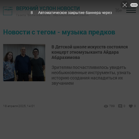
ВЕРХНИЙ УСЛОН НОВОСТИ
16+
7
Автоматическое закрытие баннера через
Газета "Волжская новь" - Верхнеуслонский район
Новости с тегом - музыка предков
В Детской школе искусств состоялся
концерт этномузыканта Айдара
Абдрахимова
Зрителям посчастливилось увидеть
необыкновенные инструменты, узнать
историю создания насладиться их
звучанием
18 апреля 2025, 14:01
789
0
0