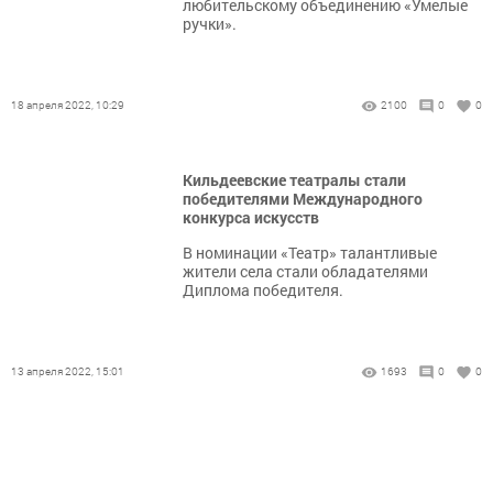
любительскому объединению «Умелые
ручки».
18 апреля 2022, 10:29
2100
0
0
Кильдеевские театралы стали
победителями Международного
конкурса искусств
В номинации «Театр» талантливые
жители села стали обладателями
Диплома победителя.
13 апреля 2022, 15:01
1693
0
0