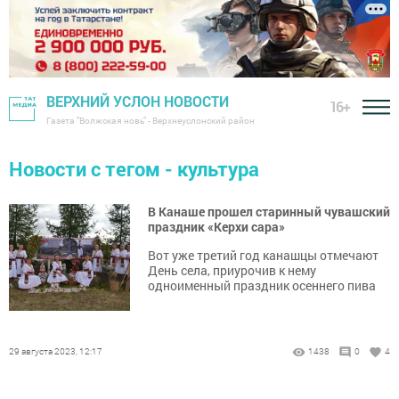
ВЕРХНИЙ УСЛОН НОВОСТИ
16+
Газета "Волжская новь" - Верхнеуслонский район
Новости с тегом - культура
В Канаше прошел старинный чувашский
праздник «Керхи сара»
Вот уже третий год канашцы отмечают
День села, приурочив к нему
одноименный праздник осеннего пива
29 августа 2023, 12:17
1438
0
4