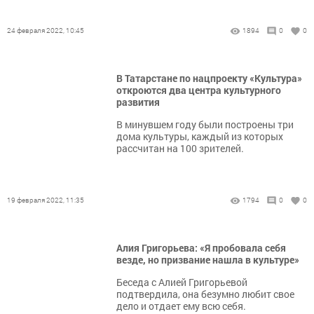
24 февраля 2022, 10:45
1894
0
0
В Татарстане по нацпроекту «Культура»
откроются два центра культурного
развития
В минувшем году были построены три
дома культуры, каждый из которых
рассчитан на 100 зрителей.
19 февраля 2022, 11:35
1794
0
0
Алия Григорьева: «Я пробовала себя
везде, но призвание нашла в культуре»
Беседа с Алией Григорьевой
подтвердила, она безумно любит свое
дело и отдает ему всю себя.