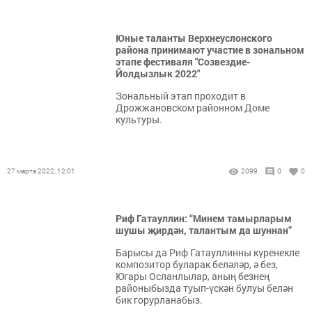
Юные таланты Верхнеуслонского
района принимают участие в зональном
этапе фестиваля "Созвездие-
Йолдызлык 2022"
Зональный этап проходит в
Дрожжановском районном Доме
культуры.
27 марта 2022, 12:01
2099
0
0
Риф Гатауллин: “Минем тамырларым
шушы җирдән, талантым да шуннан”
Барысы да Риф Гатауллинны күренекле
композитор буларак беләләр, ә без,
Югары Осланлылар, аның безнең
районыбызда туып-үскән булуы белән
бик горурланабыз.