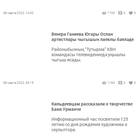
08 марта 2022, 14:00
1733
0
0
Венера Ганиева Югары Ослан
артистлары чыгышын лаеклы бәяләде
Районыбызның “Тутырма” КВН
командасы телевидениедә уңышлы
чыгыш ясады.
08 марта 2022, 09:15
1193
0
0
Кильдеевцам рассказали о творчестве
Баки Урманче
Информационный час посвятили 125
летию со дня рождения художника и
скульптора.