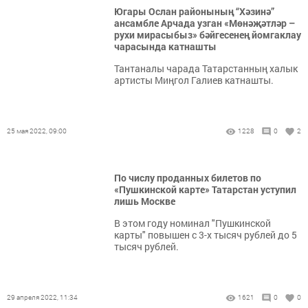
Югары Ослан районының “Хәзинә”
ансамбле Арчада узган «Мөнәҗәтләр –
рухи мирасыбыз» бәйгесенең йомгаклау
чарасында катнашты
Тантаналы чарада Татарстанның халык
артисты Миңгол Галиев катнашты.
25 мая 2022, 09:00
1228
0
2
По числу проданных билетов по
«Пушкинской карте» Татарстан уступил
лишь Москве
В этом году номинал "Пушкинской
карты" повышен с 3-х тысяч рублей до 5
тысяч рублей.
29 апреля 2022, 11:34
1621
0
0