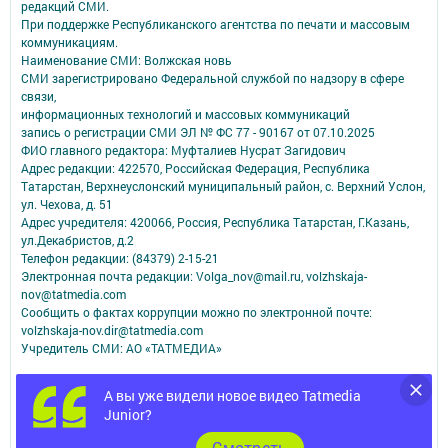
редакций СМИ.
При поддержке Республиканского агентства по печати и массовым
коммуникациям.
Наименование СМИ: Волжская новь
СМИ зарегистрировано Федеральной службой по надзору в сфере
связи,
информационных технологий и массовых коммуникаций
запись о регистрации СМИ ЭЛ № ФС 77 - 90167 от 07.10.2025
ФИО главного редактора: Муфталиев Нусрат Загидович
Адрес редакции: 422570, Российская Федерация, Республика
Татарстан, Верхнеуслонский муниципальный район, с. Верхний Услон,
ул. Чехова, д. 51
Адрес учредителя: 420066, Россия, Республика Татарстан, Г.Казань,
ул.Декабристов, д.2
Телефон редакции: (84379) 2-15-21
Электронная почта редакции: Volga_nov@mail.ru, volzhskaja-
nov@tatmedia.com
Сообщить о фактах коррупции можно по электронной почте:
volzhskaja-nov.dir@tatmedia.com
Учредитель СМИ: АО «ТАТМЕДИА»
Антикоррупционная политика
А вы уже видели новое видео Tatmedia
АО «ТАТМЕДИА» использует «cookie»
для персонализации сервисов и
Junior?
удобства пользователей сайтом.
Использование «cookie» можно отменить в настройках браузера.
Cмотреть