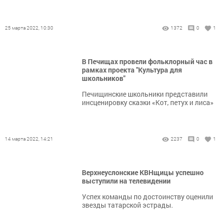
25 марта 2022, 10:30
1372
0
1
В Печищах провели фольклорный час в
рамках проекта "Культура для
школьников"
Печищинские школьники представили
инсценировку сказки «Кот, петух и лиса»
14 марта 2022, 14:21
2237
0
1
Верхнеуслонские КВНщицы успешно
выступили на телевидении
Успех команды по достоинству оценили
звезды татарской эстрады.