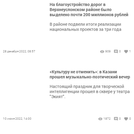
На благоустройство дорог в
Верхнеуслонском районе было
выделено почти 200 миллионов рублей
В районе подвели итоги реализации
национальных проектов за три года
28 декабря 2022, 08:57
909
0
1
«Культуру не отменить»: в Казани
прошел музыкально-поэтический вечер
Настоящий праздник для творческой
интеллигенции прошел в сквере у театра
"Экият".
10 июня 2022, 14:00
1872
0
0