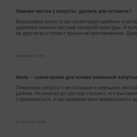
Нижние листья у капусты: удалить или оставить?
Выращивая капусту на своем приусадебном участке
удаления нижних листьев овощной культуры. И если
но другие выступают ярыми ее противниками. Дава
26 июля 2020, 10:01
Июль – самое время для посева пекинской капуст
Пекинская капуста с ее сочными и нежными листь
района. Но многие до сих пор считают, что высажи
стрелковаться. А мы докажем вам правильность ию
05 июля 2020, 13:00