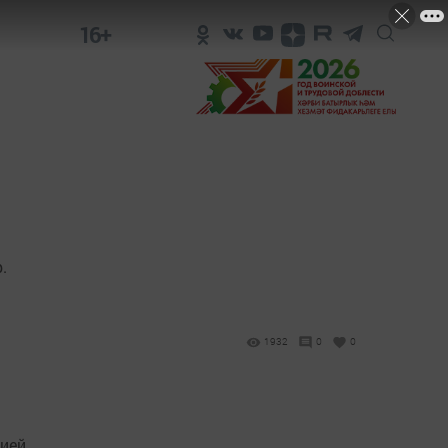
16+
.
1932
0
0
ией.