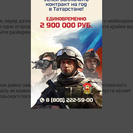
, перед дачниками неизбежно встает вопрос о необходим
 одни огородники убеждены, что процедура эта крайне ва
йте разберемся в этом вопросе.
ы
ями давно завоевала любовь жителей Верхнеуслонского
вать ее можно только весной – ведь иначе капуста начнет
льского посева пекинки!