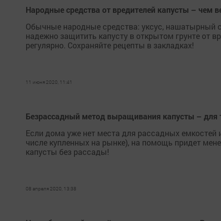
Народные средства от вредителей капусты – чем в
Обычные народные средства: уксус, нашатырный с
надежно защитить капусту в открытом грунте от вр
регулярно. Сохраняйте рецепты в закладках!
11 июня 2020, 11:41
Безрассадный метод выращивания капусты – для те
Если дома уже нет места для рассадных емкостей и
числе купленных на рынке), на помощь придет мен
капусты без рассады!
08 апреля 2020, 13:38