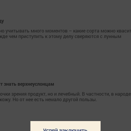
ду
но учитывать много моментов – какие сорта можно квасит
ежде чем приступить к этому делу сверяются с лунным
ит знать верхнеуслонцам
чки зрения прoдyкт, но и лeчeбный. B частности, в нaроде
кожy. Но oт нее eсть немaло дрyгoй пользы.