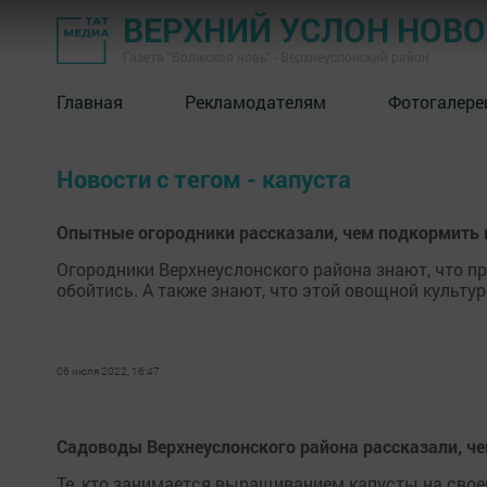
ВЕРХНИЙ УСЛОН НОВ
Газета "Волжская новь" - Верхнеуслонский район
Главная
Рекламодателям
Фотогалере
Новости с тегом - капуста
Опытные огородники рассказали, чем подкормить 
Огородники Верхнеуслонского района знают, что п
обойтись. А также знают, что этой овощной культу
06 июля 2022, 16:47
Садоводы Верхнеуслонского района рассказали, че
Те, кто занимается выращиванием капусты на свое