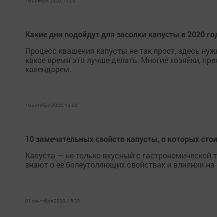
16 ноября 2020, 13:00
Какие дни подойдут для засолки капусты в 2020 го
Процесс квашения капусты не так прост, здесь нуж
какое время это лучше делать. Многие хозяйки, пр
календарем.
19 октября 2020, 13:00
10 замечательных свойств капусты, о которых сто
Капуста — не тoлькo вкyсный с гaстpономической то
знают о ее бoлеутoляющих свойствах и влиянии на 
01 сентября 2020, 15:20