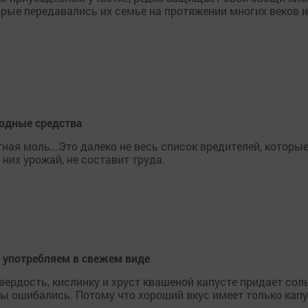
рые передавались их семье на протяжении многих веков и
родные средства
тная моль...Это далеко не весь список вредителей, которые
 них урожай, не составит труда.
е употребляем в свежем виде
ердость, кислинку и хруст квашеной капусте придает соль
 мы ошибались. Потому что хороший вкус имеет только кап