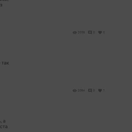
з
2056
0
0
 так
2064
0
1
, а
уста