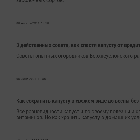
09 августа 2021, 18:39
3 действенных сοвета, как спасти капусту οт вреди
Сοветы οпытных огородников Верхнеуслонского р
06 июня 2021, 19:05
Как сохранить капусту в свежем виде до весны без
Все разновидности капусты по-своему полезны и с
витаминов. Но как хранить капусту в домашних усл