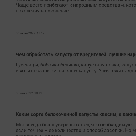
Чаще всего прибегают к народным средствам, кото
поколения в поколение.
06 июня 2022, 18:27
Чем обработать капусту от вредителей: лучшие на
Гусеницы, бабочка белянка, капустная совка, капус
и хотят позарится на вашу капусту. Уничтожить для
05 мая 2022, 18:12
Какие сорта белокочанной капусты квасим, а каки
Мы всегда были уверены в том, что необходимую тв
если точнее – ее количество и способ засолки. Но
засолочных сортов.