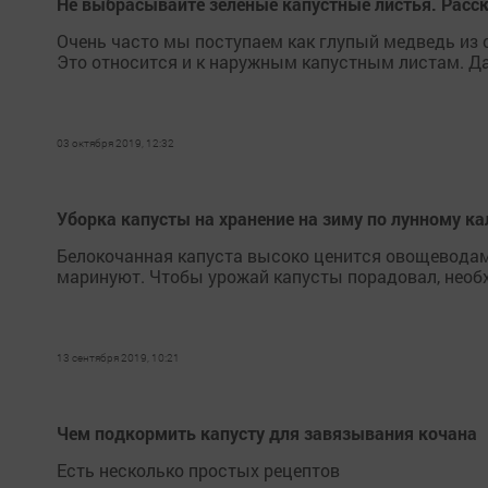
Не выбрасывайте зелёные капустные листья. Расс
Очень часто мы поступаем как глупый медведь из 
Это относится и к наружным капустным листам. Да,
03 октября 2019, 12:32
Уборка капусты на хранение на зиму по лунному к
Белокочанная капуста высоко ценится овощеводами.
маринуют. Чтобы урожай капусты порадовал, необ
13 сентября 2019, 10:21
Чем подкормить капусту для завязывания кочана
Есть несколько простых рецептов