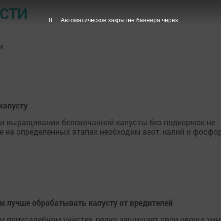
ОСТИ
7
Автоматическое закрытие баннера через
и
капусту
ри выращивании белокочанной капусты без подкормок не
ре на определенных этапах необходим азот, калий и фосфор
м лучше обрабатывать капусту от вредителей
м приусадебном участке, редко защищает свои овощи хим