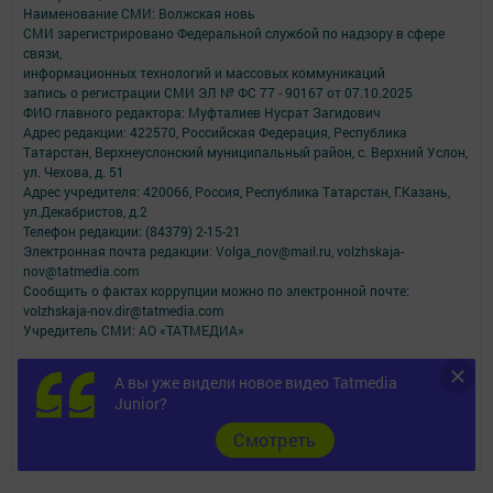
Наименование СМИ: Волжская новь
СМИ зарегистрировано Федеральной службой по надзору в сфере
связи,
информационных технологий и массовых коммуникаций
запись о регистрации СМИ ЭЛ № ФС 77 - 90167 от 07.10.2025
ФИО главного редактора: Муфталиев Нусрат Загидович
Адрес редакции: 422570, Российская Федерация, Республика
Татарстан, Верхнеуслонский муниципальный район, с. Верхний Услон,
ул. Чехова, д. 51
Адрес учредителя: 420066, Россия, Республика Татарстан, Г.Казань,
ул.Декабристов, д.2
Телефон редакции: (84379) 2-15-21
Электронная почта редакции: Volga_nov@mail.ru, volzhskaja-
nov@tatmedia.com
Сообщить о фактах коррупции можно по электронной почте:
volzhskaja-nov.dir@tatmedia.com
Учредитель СМИ: АО «ТАТМЕДИА»
Антикоррупционная политика
А вы уже видели новое видео Tatmedia
АО «ТАТМЕДИА» использует «cookie»
для персонализации сервисов и
Junior?
удобства пользователей сайтом.
Использование «cookie» можно отменить в настройках браузера.
Cмотреть
Политика конфиденциальности