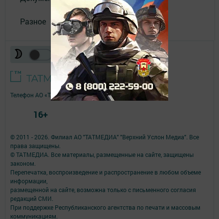
Разное
Телефон АО «ТАТМЕДИА»:
(843) 222 09 84
16+
© 2011 - 2026. Филиал АО "ТАТМЕДИА" "Верхний Услон Медиа". Все
права защищены.
© ТАТМЕДИА. Все материалы, размещенные на сайте, защищены
законом.
Перепечатка, воспроизведение и распространение в любом объеме
информации,
размещенной на сайте, возможна только с письменного согласия
редакций СМИ.
При поддержке Республиканского агентства по печати и массовым
коммуникациям.