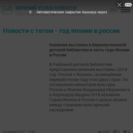
ВЕРХНИЙ УСЛОН НОВОСТИ
16+
8
Автоматическое закрытие баннера через
Газета "Волжская новь" - Верхнеуслонский район
Новости с тегом - год японии в россии
Книжная выставка в Верхнеуслонской
детской библиотеке в честь года Японии
в России
В Районной детской библиотеке
представлена книжная выставка «2018
год: Россия + Япония», посвящённая
перекрёстному году этих двух стран. По
соглашению министров культуры
России и Японии Владимира Мединского
и Хирокадзу Мацуно 2018 объявлен
Годом Японии в России с целью обмена
между странами культурными
наследиями.
26 декабря 2017, 15:08
3355
0
0