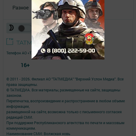
Разное
Телефон АО «ТАТМЕДИА»:
(843) 222 09 84
16+
© 2011 - 2026. Филиал АО "ТАТМЕДИА" "Верхний Услон Медиа". Все
права защищены.
© ТАТМЕДИА. Все материалы, размещенные на сайте, защищены
законом.
Перепечатка, воспроизведение и распространение в любом объеме
информации,
размещенной на сайте, возможна только с письменного согласия
редакций СМИ.
При поддержке Республиканского агентства по печати и массовым
коммуникациям.
Наименование СМИ: Волжская новь