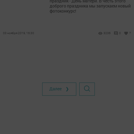
праздник - День матери. В честь этого
доброго праздника мы запускаем новый
фотоконкурс!
03 ноября 2019, 16:30
3236
0
7
Далее ❯