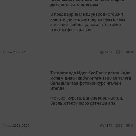
детского фотоконкурса
В преддверие Международного дня
защиты детей, мы предлагаем юным
жителям района рассказать о себе
языком фотографии.
16 мая 2022, 14:43
1902
0
0
Татарстанда Идел буе Болгарстанында
Ислам динен кабул итүгә 1100 ел тулуга
багышланган фотоконкурс игълан
ителде
Фотоконкурста, диненә карамастан,
барлык теләүчеләр катнаша ала.
14 мая 2022, 09:00
1374
0
0