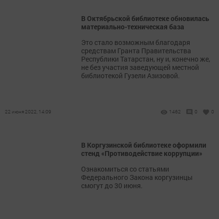
В Октябрьской библиотеке обновилась
материально-техническая база
Это стало возможным благодаря
средствам Гранта Правительства
Республики Татарстан, ну и, конечно же,
не без участия заведующей местной
библиотекой Гузели Азизовой.
22 июня 2022, 14:09
1462
0
0
В Коргузинской библиотеке оформили
стенд «Противодействие коррупции»
Ознакомиться со статьями
Федерального Закона коргузинцы
смогут до 30 июня.