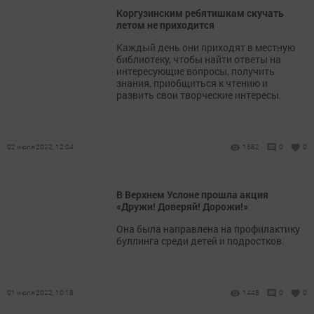
Коргузинским ребятишкам скучать
летом не приходится
Каждый день они приходят в местную
библиотеку, чтобы найти ответы на
интересующие вопросы, получить
знания, приобщиться к чтению и
развить свои творческие интересы.
02 июля 2022, 12:04
1682
0
0
В Верхнем Услоне прошла акция
«Дружи! Доверяй! Дорожи!»
Она была направлена на профилактику
буллинга среди детей и подростков.
01 июля 2022, 10:18
1448
0
0