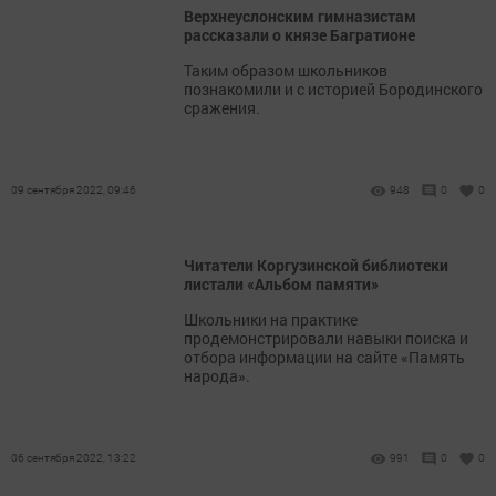
Верхнеуслонским гимназистам
рассказали о князе Багратионе
Таким образом школьников
познакомили и с историей Бородинского
сражения.
09 сентября 2022, 09:46
948
0
0
Читатели Коргузинской библиотеки
листали «Альбом памяти»
Школьники на практике
продемонстрировали навыки поиска и
отбора информации на сайте «Память
народа».
06 сентября 2022, 13:22
991
0
0