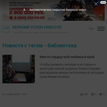
5
Автоматическое закрытие баннера через
ВЕРХНИЙ УСЛОН НОВОСТИ
16+
Газета "Волжская новь" - Верхнеуслонский район
Новости с тегом - библиотека
Мне по сердцу мой любимый край
Чтобы развить интерес к истории и
культуре малой родины Елена Седова
рассказала юным читателям об истории
села Маматкозино.
01 ноября 2023, 15:41
887
0
0