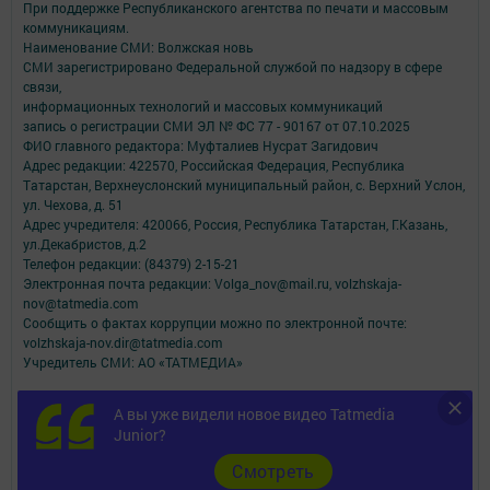
При поддержке Республиканского агентства по печати и массовым
коммуникациям.
Наименование СМИ: Волжская новь
СМИ зарегистрировано Федеральной службой по надзору в сфере
связи,
информационных технологий и массовых коммуникаций
запись о регистрации СМИ ЭЛ № ФС 77 - 90167 от 07.10.2025
ФИО главного редактора: Муфталиев Нусрат Загидович
Адрес редакции: 422570, Российская Федерация, Республика
Татарстан, Верхнеуслонский муниципальный район, с. Верхний Услон,
ул. Чехова, д. 51
Адрес учредителя: 420066, Россия, Республика Татарстан, Г.Казань,
ул.Декабристов, д.2
Телефон редакции: (84379) 2-15-21
Электронная почта редакции: Volga_nov@mail.ru, volzhskaja-
nov@tatmedia.com
Сообщить о фактах коррупции можно по электронной почте:
volzhskaja-nov.dir@tatmedia.com
Учредитель СМИ: АО «ТАТМЕДИА»
Антикоррупционная политика
А вы уже видели новое видео Tatmedia
АО «ТАТМЕДИА» использует «cookie»
для персонализации сервисов и
Junior?
удобства пользователей сайтом.
Использование «cookie» можно отменить в настройках браузера.
Cмотреть
Политика конфиденциальности