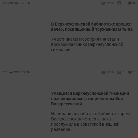
22 мая 2022, 09:16
1612
0
0
В Верхнеуслонской библиотеке прошел
вечер, посвященный труженикам тыла
Участниками мероприятия стали
восьмиклассники Верхнеуслонской
гимназии.
12 мая 2022, 17:36
1816
0
1
Учащиеся Верхнеуслонской гимназии
познакомились с творчеством Зои
Воскресенской
Начинавшая работать библиотекарем,
Воскресенская четверть века
прослужила в советской внешней
разведке.