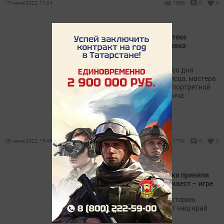
17 июня 2022, 11:24
1896
0
0
В Верхнеуслонской библиотеке
открылась книжная выставка
«Художник мысли»
Она посвящена 185-летию со дня
рождения русского живописца, мастера
жанровой, исторической и портретной
живописи Ивана Николаевича
Крамского.
08 июня 2022, 15:46
1754
0
0
Верхнеуслонские школьники приняли
участие в познавательной квест – игре
Они доказали, что знают историю
народов, которые заселяют наш край