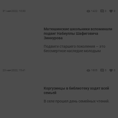
31 мая 2022, 10:30
1422
0
0
Матюшинские школьники вспоминали
подвиг Набиуллы Шафиговича
Зиннурова
Подвиги старшего поколения – это
бессмертное наследие молодым
23 мая 2022, 15:41
1605
0
0
Коргузинцы в библиотеку ходят всей
семьей
В селе прошел день семейных чтений.