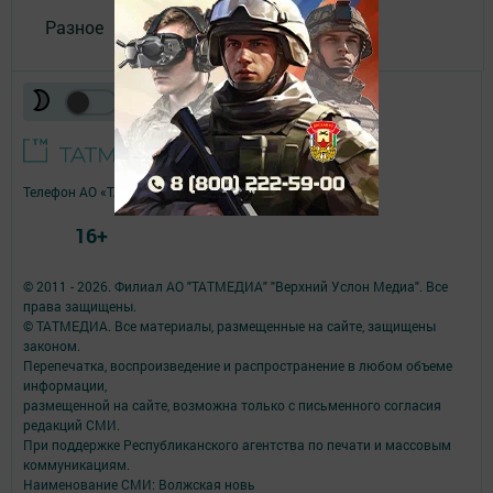
Разное
Телефон АО «ТАТМЕДИА»:
(843) 222 09 84
16+
© 2011 - 2026. Филиал АО "ТАТМЕДИА" "Верхний Услон Медиа". Все
права защищены.
© ТАТМЕДИА. Все материалы, размещенные на сайте, защищены
законом.
Перепечатка, воспроизведение и распространение в любом объеме
информации,
размещенной на сайте, возможна только с письменного согласия
редакций СМИ.
При поддержке Республиканского агентства по печати и массовым
коммуникациям.
Наименование СМИ: Волжская новь