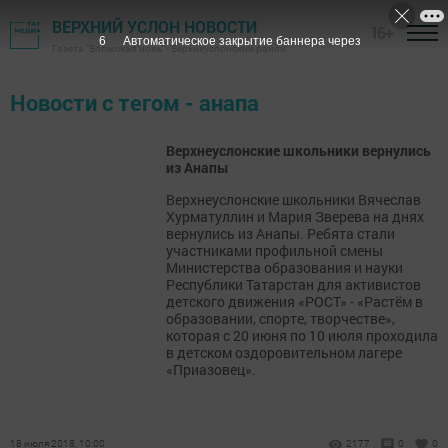
ВЕРХНИЙ УСЛОН НОВОСТИ
16+
6
Автоматическое закрытие баннера через
Газета "Волжская новь" - Верхнеуслонский район
Новости с тегом - анапа
Верхнеуслонские школьники вернулись
из Анапы
Верхнеуслонские школьники Вячеслав
Хурматуллин и Мария Зверева на днях
вернулись из Анапы. Ребята стали
участниками профильной смены
Министерства образования и науки
Республики Татарстан для активистов
детского движения «РОСТ» - «Растём в
образовании, спорте, творчестве»,
которая с 20 июня по 10 июля проходила
в детском оздоровительном лагере
«Приазовец».
18 июля 2018, 10:00
2177
0
0