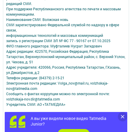
редакций СМИ.
При поддержке Республиканского агентства по печати и массовым
коммуникациям.
Наименование СМИ: Волжская новь
СМИ зарегистрировано Федеральной службой по надзору в сфере
связи,
информационных технологий и массовых коммуникаций
запись о регистрации СМИ ЭЛ № ФС 77 - 90167 от 07.10.2025
ФИО главного редактора: Муфталиев Нусрат Загидович
Адрес редакции: 422570, Российская Федерация, Республика
Татарстан, Верхнеуслонский муниципальный район, с. Верхний Услон,
ул. Чехова, д. 51
Адрес учредителя: 420066, Россия, Республика Татарстан, Г.Казань,
ул.Декабристов, д.2
Телефон редакции: (84379) 2-15-21
Электронная почта редакции: Volga_nov@mail.ru, volzhskaja-
nov@tatmedia.com
Сообщить о фактах коррупции можно по электронной почте:
volzhskaja-nov.dir@tatmedia.com
Учредитель СМИ: АО «ТАТМЕДИА»
Антикоррупционная политика
А вы уже видели новое видео Tatmedia
АО «ТАТМЕДИА» использует «cookie»
для персонализации сервисов и
Junior?
удобства пользователей сайтом.
Использование «cookie» можно отменить в настройках браузера.