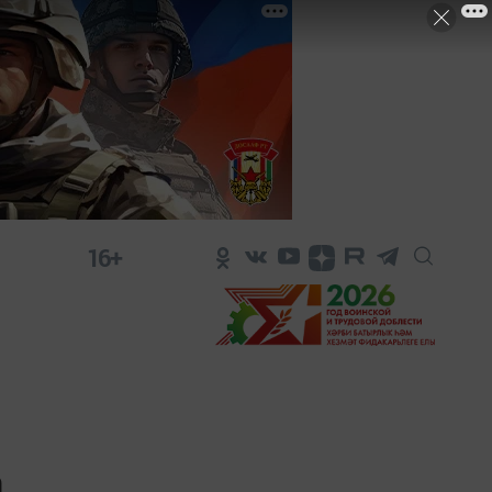
16+
а