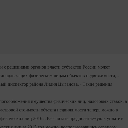
вии с решениями органов власти субъектов России может
принадлежащих физическим лицам объектов недвижимости, -
вый инспектор района Лидия Цыганова. - Такие решения
алогообложения имущества физических лиц, налоговых ставок, а
адастровой стоимости объекта недвижимости теперь можно в
 физических лиц 2016». Рассчитать предполагаемую к уплате в
ческих лиц за 2015 год можно, воспользовавшись сервисом