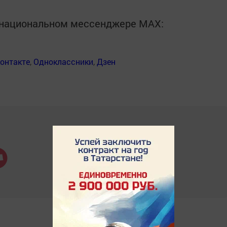
в национальном мессенджере MАХ:
онтакте
,
Одноклассники
,
Дзен