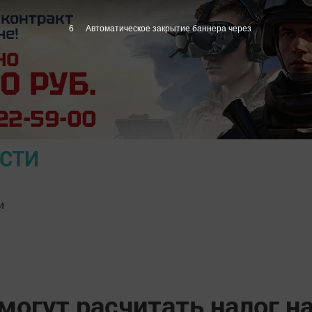
5
Автоматическое закрытие баннера через
ОСТИ
и
огут расчитать налог н