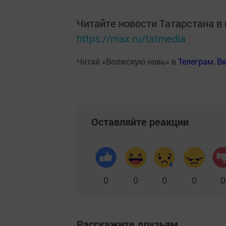
Читайте новости Татарстана 
https://max.ru/tatmedia
Читай «Волжскую новь» в
Телеграм
,
Вк
Оставляйте реакции
0
0
0
0
0
Расскажите друзьям