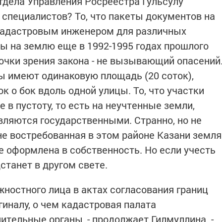
тдела Управления Росреестра Гульсулу
 специалистов? То, что пакеты документов на
кадастровым инженером для различных
ты на землю еще в 1992-1995 годах прошлого
точки зрения закона - не вызывающий опасений
лы имеют одинаковую площадь (20 соток),
 о бок вдоль одной улицы. То, что участки
 в пустоту, то есть на неучтенные земли,
вляются государственными. Странно, но не
не востребованная в этом районе Казани земля
не оформлена в собственность. Но если учесть
станет в другом свете.
ностного лица в актах согласования границ
гиналу, о чем кадастровая палата
тельные органы, - продолжает Гилмуллина. -