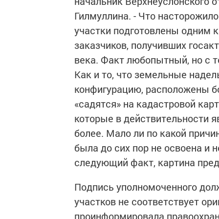
начальник Верхнеуслонского о
Гилмуллина. - Что насторожило
участки подготовлены одним 
заказчиков, получивших госак
века. Факт любопытный, но с 
Как и то, что земельные наде
конфигурацию, расположены бок
«садятся» на кадастровой карте
которые в действительности я
более. Мало ли по какой причи
была до сих пор не освоена и 
следующий факт, картина пред
Подпись уполномоченного долж
участков не соответствует ори
проинформировала правоохрани