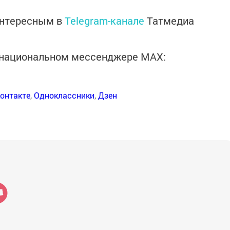
интересным в
Telegram-канале
Татмедиа
в национальном мессенджере MАХ:
онтакте
,
Одноклассники
,
Дзен