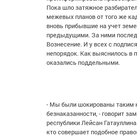
Пока шло затяжное разбиратель
межевых планов от того же кад
вновь прибывшие на учет земе
предыдущими. За ними последо
Вознесение. И у всех с подпис
непорядок. Как выяснилось в п
оказались поддельными.
- Мы были шокированы таким 
безнаказанности, - говорит з
республики Лейсан Гатауллина
кто совершает подобное прав