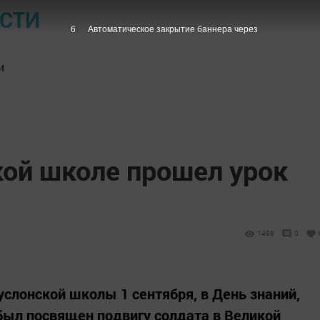
ОСТИ
5
Автоматическое закрытие баннера через
и
кой школе прошел урок
1498
0
слонской школы 1 сентября, в День знаний,
 был посвящен подвигу солдата в Великой