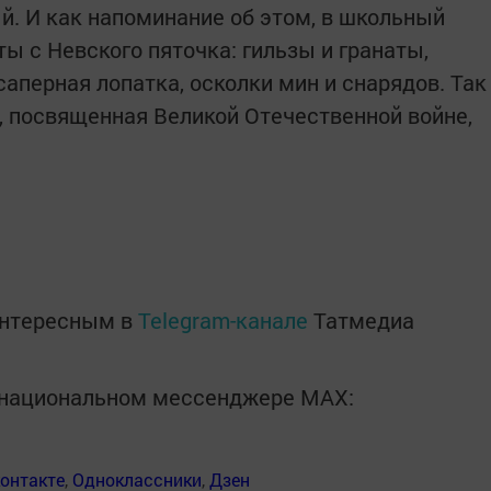
. И как напоминание об этом, в школьный
ы с Невского пяточка: гильзы и гранаты,
саперная лопатка, осколки мин и снарядов. Так
я, посвященная Великой Отечественной войне,
интересным в
Telegram-канале
Татмедиа
в национальном мессенджере MАХ:
онтакте
,
Одноклассники
,
Дзен