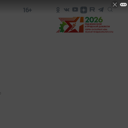
16+
0