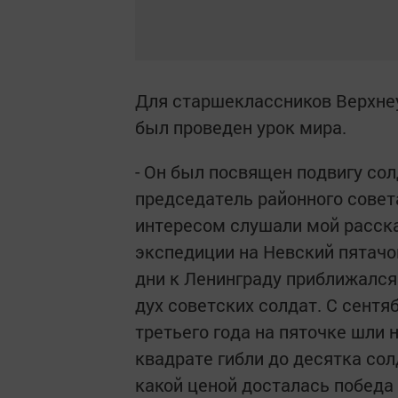
Для старшеклассников Верхнеу
был проведен урок мира.
- Он был посвящен подвигу сол
председатель районного совет
интересом слушали мой расска
экспедиции на Невский пятачок
дни к Ленинграду приближался 
дух советских солдат. С сентя
третьего года на пяточке шли
квадрате гибли до десятка сол
какой ценой досталась победа 