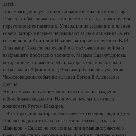
детей.
После заседания участники собрания все же посетили Парк
Героев, чтобы своими глазами посмотреть, куда планируется
переустановить памятник. Утвердили на заседании и членов
совета, которые всерьез переживают за свое движение. А его
состав вошли Анатолий Ильичев, который отслужил в ВДВ,
Владимир Токарев, выросший в семье участника войны и
выбравшего профессию военного, Марьям Салахутдинова,
которая знает поименно ребят, которых она провожала и
встречала из Афганистана; Владимир Балашов - участник
Чехословацских событий; афганец Евгений Алексеев и
другие.
Ну, а самым волнующим моментом стало награждение
юбилейными медалями. Их вручал начальник отдела
военкомата Рустем Шакиров.
- Этот праздник, который мы отмечаем сегодня, сродни Дню
Победы, ведь он тоже «со слезами на глазах», - сказал
Шакиров. -
Далеко не все воины, принимавшие участие в
боевых действиях сегодня живы. А потому светлая минута