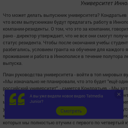
Университет Инно
Что может делать выпускник университета? Кондратьев 
что всем выпускникам будут предлагать работу в Инноп
компании-резиденты. О том, что это за компании, говори
рано - директор утверждает, что не все они смогут получ
статус резидента. Чтобы после окончания учебы студен
разбегались, условием гранта на обучение для каждого 
проживание и работа в Иннополисе в течение полутора л
выпуска.
План руководства университета - войти в топ мировых ву
«Мы изначально не планировали, что это будет "ещё оди
российский университет", - смеется Кондратьев. - Мы хот
чтобы он был признан в мире и являлся центром концен
А вы уже видели новое видео Tatmedia
Junior?
международного опыта и экспертизы в области IT. Но ре
университета создается долго, когда у тебя много выпус
Cмотреть
которые попадают на хорошие места. Первые выпускник
которых мы полностью отучим с первого по четвертый к