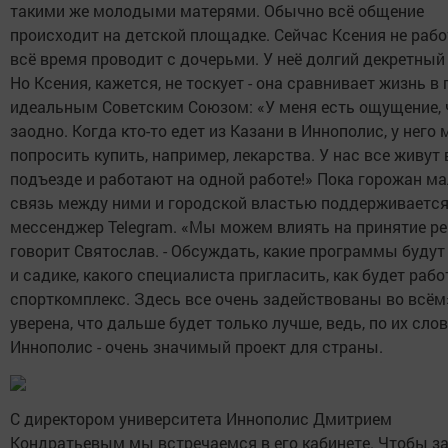
такими же молодыми матерями. Обычно всё общение
происходит на детской площадке. Сейчас Ксения не работ
всё время проводит с дочерьми. У неё долгий декретный 
Но Ксения, кажется, не тоскует - она сравнивает жизнь в 
идеальным Советским Союзом: «У меня есть ощущение, 
заодно. Когда кто-то едет из Казани в Иннополис, у него
попросить купить, например, лекарства. У нас все живут
подъезде и работают на одной работе!» Пока горожан ма
связь между ними и городской властью поддерживается
мессенджер Telegram. «Мы можем влиять на принятие ре
говорит Святослав. - Обсуждать, какие программы будут
и садике, какого специалиста пригласить, как будет рабо
спорткомплекс. Здесь все очень задействованы во всём
уверена, что дальше будет только лучше, ведь, по их сло
Иннополис - очень значимый проект для страны.
С директором университета Иннополис Дмитрием
Кондратьевым мы встречаемся в его кабинете. Чтобы за