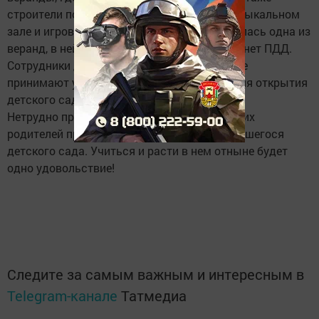
строители повторно покрасили стены в музыкальном
зале и игровой. До неузнаваемости изменилась одна из
веранд, в ней планируется разместить кабинет ПДД.
Сотрудники дошкольного учреждения также
принимают участие в подготовке комнат для открытия
детского сада.
Нетрудно представить восторг малышей и их
родителей при виде капитально преобразившегося
детского сада. Учиться и расти в нем отныне будет
одно удовольствие!
Следите за самым важным и интересным в
Telegram-канале
Татмедиа