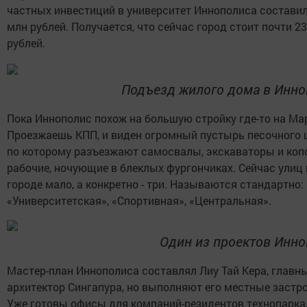
частных инвестиций в университет Иннополиса составил
млн рублей. Получается, что сейчас город стоит почти 2
рублей.
Подъезд жилого дома в Инно
Пока Иннополис похож на большую стройку где-то на Ма
Проезжаешь КПП, и виден огромный пустырь песочного ц
по которому разъезжают самосвалы, экскаваторы и ко
рабочие, ночующие в блеклых фургончиках. Сейчас улиц 
городе мало, а конкретно - три. Называются стандартно:
«Университетская», «Спортивная», «Центральная».
Один из проектов Инн
Мастер-план Иннополиса составлял Лиу Тай Кера, главн
архитектор Сингапура, но выполняют его местные застр
Уже готовы офисы для компаний-резидентов технопарка