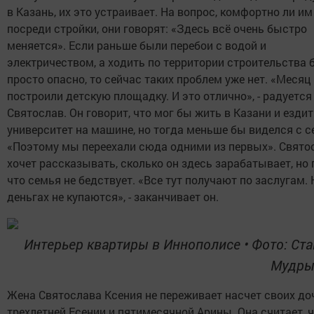
в Казань, их это устраивает. На вопрос, комфортно ли и
посреди стройки, они говорят: «Здесь всё очень быстро
меняется». Если раньше были перебои с водой и
электричеством, а ходить по территории строительства 
просто опасно, то сейчас таких проблем уже нет. «Месяц
построили детскую площадку. И это отлично», - радуется
Святослав. Он говорит, что мог бы жить в Казани и ездит
университет на машине, но тогда меньше бы виделся с с
«Поэтому мы переехали сюда одними из первых». Свято
хочет рассказывать, сколько он здесь зарабатывает, но 
что семья не бедствует. «Все тут получают по заслугам. 
деньгах не купаются», - заканчивает он.
Интерьер квартиры в Иннополисе
•
Фото: Ст
Мудрый
Жена Святослава Ксения не переживает насчет своих доч
трехлетней Есении и пятимесячной Арины. Она считает, 