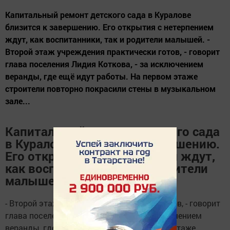
Капитальный ремонт детского сада в Куралове
близится к завершению. Его открытия с нетерпением
ждут, как воспитанники, так и родители малышей. -
Второй этаж учреждения практически готов, - говорит
глава поселения Лидия Коткова, - за исключением
веранды, где ещё идут работы. На первом этаже
строители повторно покрасили стены в музыкальном
зале...
Капитальный ремонт детского сада
в Куралове близится к завершению.
Его открытия с нетерпением ждут,
как воспитанники, так и родители
малышей.
- Второй этаж учреждения практически готов, - говорит
глава поселения Лидия Коткова, - за исключением
веранды, где ещё идут работы. На первом этаже