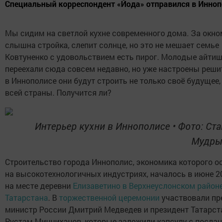
Специальный корреспондент «Йода» отправился в Иннопо
Мы сидим на светлой кухне современного дома. За окно
слышна стройка, слепит солнце, но это не мешает семье
Ковтуненко с удовольствием есть пирог. Молодые айти
переехали сюда совсем недавно, но уже настроены реши
в Иннополисе они будут строить не только своё будущее,
всей страны. Получится ли?
Интерьер кухни в Иннополисе
•
Фото: Ст
Мудрый
Строительство города Иннополис, экономика которого о
на высокотехнологичных индустриях, началось в июне 2
на месте деревни
Елизаветино в Верхнеуслонском район
Татарстана
. В
торжественной церемонии
участвовали пр
министр России Дмитрий Медведев и президент Татарст
Рустам Минниханов, которые заложили капсулу с посла