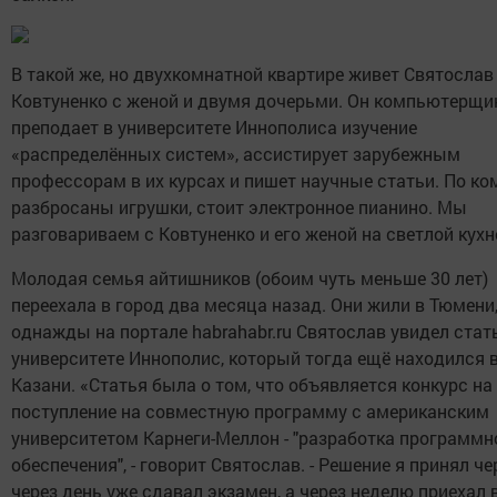
В такой же, но двухкомнатной квартире живет Святослав
Ковтуненко с женой и двумя дочерьми. Он компьютерщик
преподает в университете Иннополиса изучение
«распределённых систем», ассистирует зарубежным
профессорам в их курсах и пишет научные статьи. По к
разбросаны игрушки, стоит электронное пианино. Мы
разговариваем с Ковтуненко и его женой на светлой кухн
Молодая семья айтишников (обоим чуть меньше 30 лет)
переехала в город два месяца назад. Они жили в Тюмени,
однажды на портале habrahabr.ru Святослав увидел стат
университете Иннополис, который тогда ещё находился 
Казани. «Статья была о том, что объявляется конкурс на
поступление на совместную программу с американским
университетом Карнеги-Меллон - "разработка программн
обеспечения", - говорит Святослав. - Решение я принял че
через день уже сдавал экзамен, а через неделю приехал 