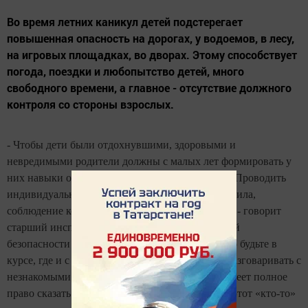
Во время летних каникул детей подстерегает
повышенная опасность на дорогах, у водоемов, в лесу,
на игровых площадках, во дворах. Этому способствует
погода, поездки и любопытство детей, много
свободного времени, а главное - отсутствие должного
контроля со стороны взрослых.
- Чтобы дети были отдохнувшими, здоровыми и
невредимыми родители должны с малых лет формировать у
них навыки обеспечения личной безопасности. Проводить
индивидуальные беседы, объяснив важные правила,
соблюдение которых поможет сохранить жизнь, - говорит
старший инспектор отделения противопожарной
безопасности Ленар Мардегалимов. - Постоянно будьте в
курсе, где и с кем ваш ребенок, не разрешайте разговаривать с
незнакомыми людьми. Объясните ему, что он имеет полное
право сказать «нет» всегда и кому угодно, если этот «кто-то»