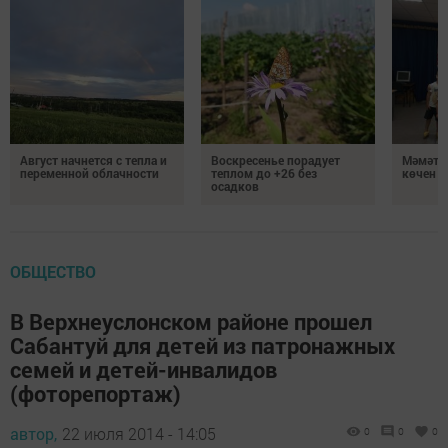
Август начнется с тепла и
Воскресенье порадует
Мәмәтх
переменной облачности
теплом до +26 без
көчен 
осадков
ОБЩЕСТВО
В Верхнеуслонском районе прошел
Сабантуй для детей из патронажных
семей и детей-инвалидов
(фоторепортаж)
автор,
22 июля 2014 - 14:05
0
0
0