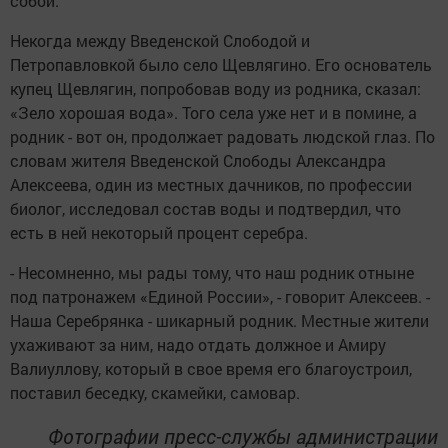
собой.
Некогда между Введенской Слободой и
Петропавловкой было село Щевлягино. Его основатель
купец Щевлягин, попробовав воду из родника, сказал:
«Зело хорошая вода». Того села уже нет и в помине, а
родник - вот он, продолжает радовать людской глаз. По
словам жителя Введенской Слободы Александра
Алексеева, один из местных дачников, по профессии
биолог, исследовал состав воды и подтвердил, что
есть в ней некоторый процент серебра.
- Несомненно, мы рады тому, что наш родник отныне
под патронажем «Единой России», - говорит Алексеев. -
Наша Серебрянка - шикарный родник. Местные жители
ухаживают за ним, надо отдать должное и Амиру
Валиуллову, который в свое время его благоустроил,
поставил беседку, скамейки, самовар.
Фотографии пресс-службы администрации