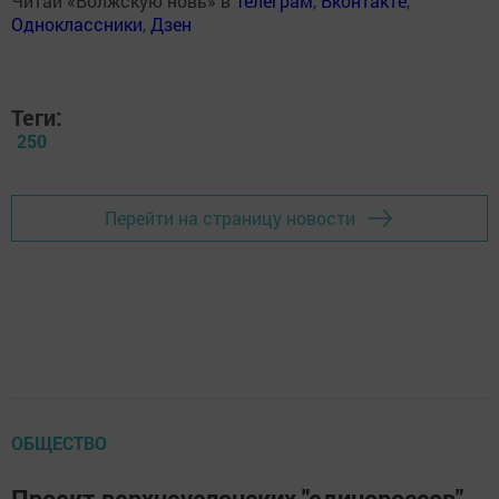
Читай «Волжскую новь» в
Телеграм
,
Вконтакте
,
Одноклассники
,
Дзен
Теги:
250
Перейти на страницу новости
ОБЩЕСТВО
Проект верхнеуслонских "единороссов"