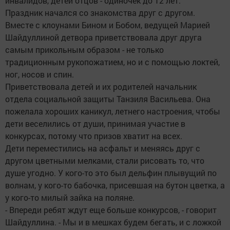
инвалидов, детей отцов - одиночек до 12 лет.
Праздник начался со знакомства друг с другом.
Вместе с клоунами Бином и Бобом, ведущей Марией
Шайдуллиной детвора приветствовала друг друга
самым прикольным образом - не только
традиционным рукопожатием, но и с помощью локтей,
ног, носов и спин.
Приветствовала детей и их родителей начальник
отдела социальной защиты Танзиля Васильева. Она
пожелала хороших каникул, летнего настроения, чтобы
дети веселились от души, принимая участие в
конкурсах, потому что призов хватит на всех.
Дети переместились на асфальт и меняясь друг с
другом цветными мелками, стали рисовать то, что
душе угодно. У кого-то это был дельфин плывущий по
волнам, у кого-то бабочка, присевшая на бутон цветка, а
у кого-то милый зайка на поляне.
- Впереди ребят ждут еще больше конкурсов, - говорит
Шайдуллина. - Мы и в мешках будем бегать, и с ложкой