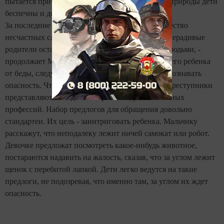
пытается причинить ему вред. Помните, что от природы дети
беспечны и доверчивы.
За последние годы в России увеличилось количество
несчастных случаев с участием детей, которых нерадивые
родители оставляли одних или с незнакомыми людьми, -
продолжает Мардегалимов. -
Чтобы уберечь своего ребенка
от беды, следует, прежде всего, научить его распознавать
опасность. Чтобы завоевать детское внимание, преступники
представляются людьми творческих, увлекательных
профессий. Набор предлогов для обращения довольно
стандартен. Их цель - заинтриговать ребенка. Мальчику
расскажут, что неподалеку лежит ничей самокат или робот.
Девочке предложат посмотреть какое-нибудь животное,
постараются надавить на жалость, сказав, что за углом лежит
щенок с перебитой лапкой. Дети легко ведутся на такие
предлоги, не подозревая, что именно там, за углом их ждет
опасность.