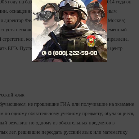
05 году на базе одной из казанских школ. С мая 2014 года он
дании, оснащенном современным высокотехнологичным
я директор Федерального центра тестирования (г. Москва)
 спустя несколько лет мы открываем большой современный
стратегии, которая ведется в Татарстане, и она направлена,
вать ЕГЭ. Пусть страна знает, что самый достойный центр
русский язык
 обучающиеся, не прошедшие ГИА или получившие на экзамене
ем по одному обязательному учебному предмету; обучающиеся,
й результат по одному из обязательных предметов в
ых лет, решившие пересдать русский язык или математику