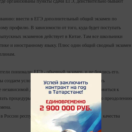
, где организованы пункты сдачи ЕГЭ, действительно бывают
ованию: ввести в ЕГЭ дополнительный общий экзамен по
ому профилю. В зависимости от того, куда будет поступать
выпускных экзаменов действует в Китае. Там все школьники
атике и иностранному языку. Плюс один общий сводный экзамен
плинам.
тели понимали: ЕГЭ - обычный экзамен, и не боялись его.
мы создаем условия, чтобы у него была возможность
е независимой диагностики ребята смогут подготовиться к
катать процедуры тестирования, пройти тренинги по преодолению
амена.
х в России республиканских Центров мониторинга качества