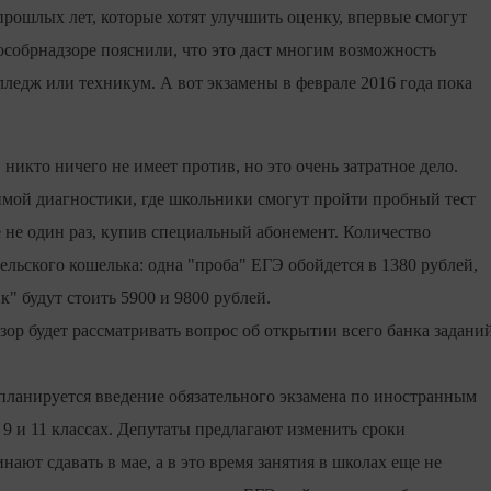
прошлых лет, которые хотят улучшить оценку, впервые смогут
особрнадзоре пояснили, что это даст многим возможность
олледж или техникум. А вот экзамены в феврале 2016 года пока
никто ничего не имеет против, но это очень затратное дело.
имой диагностики, где школьники смогут пройти пробный тест
е не один раз, купив специальный абонемент. Количество
льского кошелька: одна "проба" ЕГЭ обойдется в 1380 рублей,
к" будут стоить 5900 и 9800 рублей.
ор будет рассматривать вопрос об открытии всего банка задани
 планируется введение обязательного экзамена по иностранным
9 и 11 классах. Депутаты предлагают изменить сроки
ают сдавать в мае, а в это время занятия в школах еще не