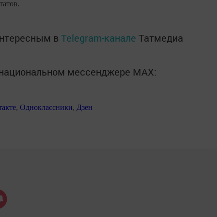
татов.
интересным в
Telegram-канале
Татмедиа
в национальном мессенджере MАХ:
такте
,
Одноклассники
,
Дзен