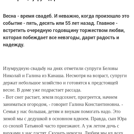
Весна - время свадеб. И неважно, когда произошло это
событие - пять, десять или 55 лет назад. Главное -
встретить очередную годовщину торжеством любви,
которая побеждает все невзгоды, дарит радость и
надежду.
Изумрудную свадьбу на днях отметили супруги Беловы
Николай и Галина из Канаша. Несмотря на возраст, супруги
держат небольшое хозяйство и готовятся к предстоящей
весне. В доме уже подрастает рассада.
- Вот снег растает, земля подсохнет, прогреется, начнем
заниматься огородом, - говорит Галина Константиновна. -
Семья у нас большая, детям и внукам помогать надо. Это
зимой мы с дедушкой в основном вдвоем. Правда, сын Юра
со снохой Татьяной часто приезжают. А уж летом дочь с
внуками у нас гостят. Скучать некогда. Любим мы их всех.