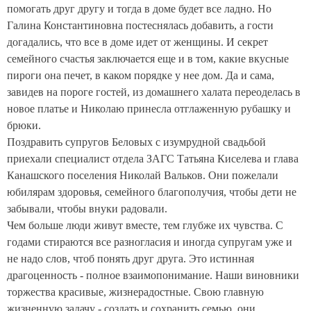
помогать друг другу и тогда в доме будет все ладно. Но
Галина Константиновна постеснялась добавить, а гости
догадались, что все в доме идет от женщины. И секрет
семейного счастья заключается еще и в том, какие вкусные
пироги она печет, в каком порядке у нее дом. Да и сама,
завидев на пороге гостей, из домашнего халата переоделась в
новое платье и Николаю принесла отглаженную рубашку и
брюки.
Поздравить супругов Беловых с изумрудной свадьбой
приехали специалист отдела ЗАГС Татьяна Киселева и глава
Канашского поселения Николай Вальков. Они пожелали
юбилярам здоровья, семейного благополучия, чтобы дети не
забывали, чтобы внуки радовали.
Чем больше люди живут вместе, тем глубже их чувства. С
годами стираются все разногласия и иногда супругам уже и
не надо слов, чтоб понять друг друга. Это истинная
драгоценность - полное взаимопонимание.
Наши виновники
торжества красивые, жизнерадостные. Свою главную
жизненную задачу - создать и сохранить семью, они