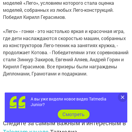
моделей «Лего», условием которого стала оценка
моделей, собранных из любых Лего-конструкций.
Победил Кирилл Герасимов.
«Лего» - гонки - это настолько яркая и красочная игра,
где дети наслаждаются скоростью машин, собранных
из конструкторов Лего-техник на занятиях кружка, -
продолжает Котова. - Победителями этих соревнований
стали Зиннур Закиров, Евгений Аляев, Андрей Горин и
Кирилл Герасимов. Все призеры были награждены
Дипломами, Грамотами и подарками.
А вы уже видели новое видео Tatmedia
Junior?
Cмотреть
Следите за самым важным и интересным в
Telegram-канале
Татмедиа