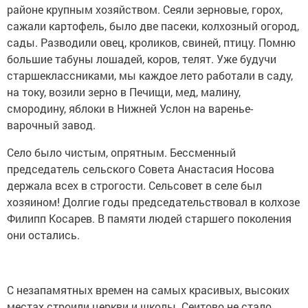
районе крупным хозяйством. Сеяли зерновые, горох,
сажали картофель, было две пасеки, колхозный огород,
сады. Разводили овец, кроликов, свиней, птицу. Помню
большие табуны лошадей, коров, телят. Уже будучи
старшеклассниками, мы каждое лето работали в саду,
на току, возили зерно в Печищи, мед, малину,
смородину, яблоки в Нижней Услон на варенье-
варочный завод.
Село было чистым, опрятным. Бессменный
председатель сельского Совета Анастасия Носова
держала всех в строгости. Сельсовет в селе был
хозяином! Долгие годы председательствовал в колхозе
Филипп Косарев. В памяти людей старшего поколения
они остались.
С незапамятных времен на самых красивых, высоких
местах строили церкви и школы. Сеитово не стало