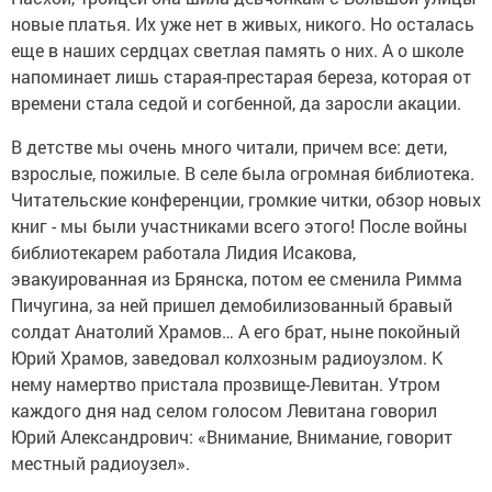
новые платья. Их уже нет в живых, никого. Но осталась
еще в наших сердцах светлая память о них. А о школе
напоминает лишь старая-престарая береза, которая от
времени стала седой и согбенной, да заросли акации.
В детстве мы очень много читали, причем все: дети,
взрослые, пожилые. В селе была огромная библиотека.
Читательские конференции, громкие читки, обзор новых
книг - мы были участниками всего этого! После войны
библиотекарем работала Лидия Исакова,
эвакуированная из Брянска, потом ее сменила Римма
Пичугина, за ней пришел демобилизованный бравый
солдат Анатолий Храмов… А его брат, ныне покойный
Юрий Храмов, заведовал колхозным радиоузлом. К
нему намертво пристала прозвище-Левитан. Утром
каждого дня над селом голосом Левитана говорил
Юрий Александрович: «Внимание, Внимание, говорит
местный радиоузел».