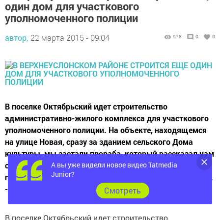
один дом для участкового
уполномоченного полиции
автор,
22 марта 2015 - 09:04
978
0
0
В поселке Октябрьский идет строительство
административно-жилого комплекса для участкового
уполномоченного полиции. На объекте, находящемся
на улице Новая, сразу за зданием сельского Дома
культуры, мы застали прораба, который рассказал нам
А вы уже видели новое видео Tatmedia
о ходе строительства комплекса. - К строительству мы
Junior?
приступили в декабре прошлого года, - говорит прораб.
- Сейчас на стройке работает...
Cмотреть
В поселке Октябрьский идет строительство