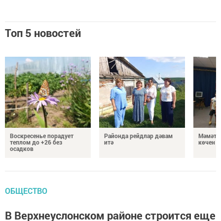
Топ 5 новостей
Воскресенье порадует
Районда рейдлар дәвам
Мәмәтх
теплом до +26 без
итә
көчен 
осадков
ОБЩЕСТВО
В Верхнеуслонском районе строится еще