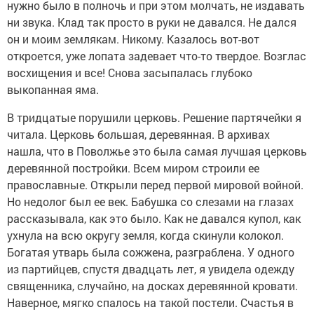
нужно было в полночь и при этом молчать, не издавать
ни звука. Клад так просто в руки не давался. Не дался
он и моим землякам. Никому. Казалось вот-вот
откроется, уже лопата задевает что-то твердое. Возглас
восхищения и все! Снова засыпалась глубоко
выкопанная яма.
В тридцатые порушили церковь. Решение партячейки я
читала. Церковь большая, деревянная. В архивах
нашла, что в Поволжье это была самая лучшая церковь
деревянной постройки. Всем миром строили ее
православные. Открыли перед первой мировой войной.
Но недолог был ее век. Бабушка со слезами на глазах
рассказывала, как это было. Как не давался купол, как
ухнула на всю округу земля, когда скинули колокол.
Богатая утварь была сожжена, разграблена. У одного
из партийцев, спустя двадцать лет, я увидела одежду
священника, случайно, на досках деревянной кровати.
Наверное, мягко спалось на такой постели. Счастья в