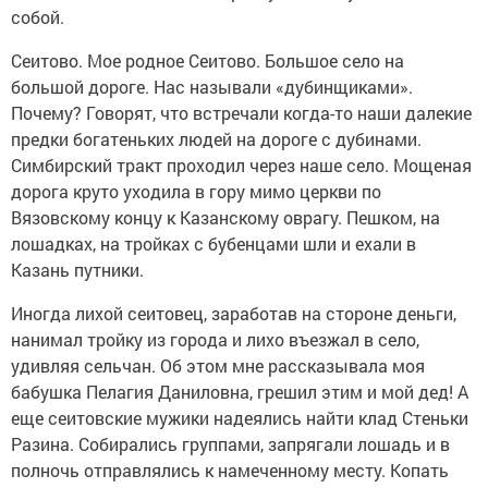
собой.
Сеитово. Мое родное Сеитово. Большое село на
большой дороге. Нас называли «дубинщиками».
Почему? Говорят, что встречали когда-то наши далекие
предки богатеньких людей на дороге с дубинами.
Симбирский тракт проходил через наше село. Мощеная
дорога круто уходила в гору мимо церкви по
Вязовскому концу к Казанскому оврагу. Пешком, на
лошадках, на тройках с бубенцами шли и ехали в
Казань путники.
Иногда лихой сеитовец, заработав на стороне деньги,
нанимал тройку из города и лихо въезжал в село,
удивляя сельчан. Об этом мне рассказывала моя
бабушка Пелагия Даниловна, грешил этим и мой дед! А
еще сеитовские мужики надеялись найти клад Стеньки
Разина. Собирались группами, запрягали лошадь и в
полночь отправлялись к намеченному месту. Копать