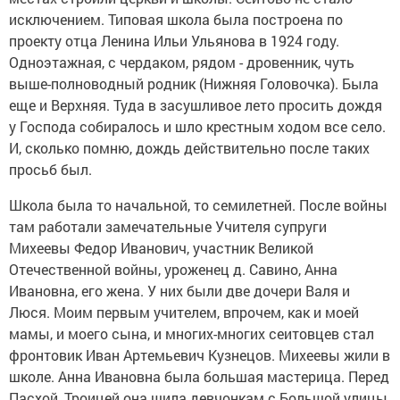
исключением. Типовая школа была построена по
проекту отца Ленина Ильи Ульянова в 1924 году.
Одноэтажная, с чердаком, рядом - дровенник, чуть
выше-полноводный родник (Нижняя Головочка). Была
еще и Верхняя. Туда в засушливое лето просить дождя
у Господа собиралось и шло крестным ходом все село.
И, сколько помню, дождь действительно после таких
просьб был.
Школа была то начальной, то семилетней. После войны
там работали замечательные Учителя супруги
Михеевы Федор Иванович, участник Великой
Отечественной войны, уроженец д. Савино, Анна
Ивановна, его жена. У них были две дочери Валя и
Люся. Моим первым учителем, впрочем, как и моей
мамы, и моего сына, и многих-многих сеитовцев стал
фронтовик Иван Артемьевич Кузнецов. Михеевы жили в
школе. Анна Ивановна была большая мастерица. Перед
Пасхой, Троицей она шила девчонкам с Большой улицы