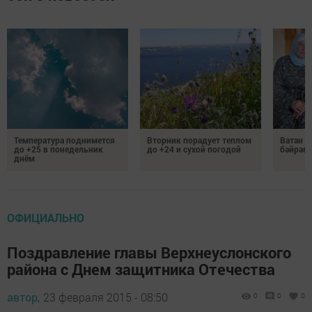
Температура поднимется
Вторник порадует теплом
Ватан 
до +25 в понедельник
до +24 и сухой погодой
бәйрәм
днём
ОФИЦИАЛЬНО
Поздравление главы Верхнеуслонского
района с Днем защитника Отечества
автор,
23 февраля 2015 - 08:50
0
0
0