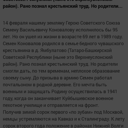
район). Рано познал крестьянский труд. Но родители...
14 февраля нашему земляку Герою Советского Союза
Семену Васильевичу Коновалову исполнилось бы 95
лет. Но он ушел из жизни в возрасте 69 лет в 1989 году.
Семен Коновалов родился в семье бедного чувашского
крестьянина в д. Ямбулатово (Татаро-Башкирской
Советской Республики (ныне это Верхнеуслонский
район). Рано познал крестьянский труд. Но родители
смогли дать, по тем временам, неплохое образование
своему сыну. До призыва в армию Семен работал
почтальоном в родной деревне. Его мечта быть
военным и защищать Родину осуществилась в 1941
году, когда он заканчивает Куйбышевское военное
пехотное училище и отправляется на фронт.
Получив зимой сорок первого «по зубам» под Москвой,
немцы устремляются на Кавказ и к Сталинграду. К лету
сорок второго года положение в районах Нижней Волги