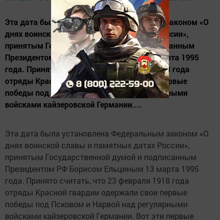
Эта дата была установлена Федеральным законом «О
днях воинской славы и памятных датах России»,
принятым Государственной думой и подписанным
Президентом РФ Борисом Ельциным 13 марта 1995
года. Принято считать, что 23 февраля 1918 года
отряды Красной гвардии одержали свои первые
победы под Псковом и Нарвой над регулярными
войсками кайзеровской Германии....
Эта дата была установлена Федеральным законом «О
днях воинской славы и памятных датах России»,
принятым Государственной думой и подписанным
Президентом РФ Борисом Ельциным 13 марта 1995
года. Принято считать, что 23 февраля 1918 года
отряды Красной гвардии одержали свои первые
победы под Псковом и Нарвой над регулярными
войсками кайзеровской Германии. Вот эти первые