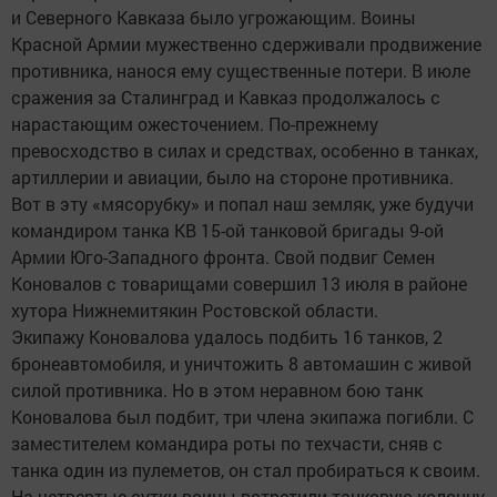
и Северного Кавказа было угрожающим. Воины
Красной Армии мужественно сдерживали продвижение
противника, нанося ему существенные потери. В июле
сражения за Сталинград и Кавказ продолжалось с
нарастающим ожесточением. По-прежнему
превосходство в силах и средствах, особенно в танках,
артиллерии и авиации, было на стороне противника.
Вот в эту «мясорубку» и попал наш земляк, уже будучи
командиром танка КВ 15-ой танковой бригады 9-ой
Армии Юго-Западного фронта. Свой подвиг Семен
Коновалов с товарищами совершил 13 июля в районе
хутора Нижнемитякин Ростовской области.
Экипажу Коновалова удалось подбить 16 танков, 2
бронеавтомобиля, и уничтожить 8 автомашин с живой
силой противника. Но в этом неравном бою танк
Коновалова был подбит, три члена экипажа погибли. С
заместителем командира роты по техчасти, сняв с
танка один из пулеметов, он стал пробираться к своим.
На четвертые сутки воины встретили танковую колонну