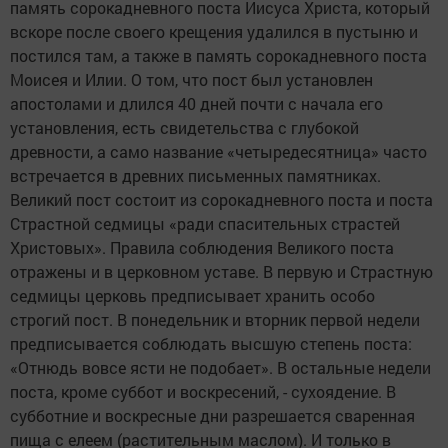
память сорокадневного поста Иисуса Христа, который
вскоре после своего крещения удалился в пустыню и
постился там, а также в память сорокадневного поста
Моисея и Илии. О том, что пост был установлен
апостолами и длился 40 дней почти с начала его
установления, есть свидетельства с глубокой
древности, а само название «четыредесятница» часто
встречается в древних письменных памятниках.
Великий пост состоит из сорокадневного поста и поста
Страстной седмицы «ради спасительных страстей
Христовых». Правила соблюдения Великого поста
отражены и в церковном уставе. В первую и Страстную
седмицы церковь предписывает хранить особо
строгий пост. В понедельник и вторник первой недели
предписывается соблюдать высшую степень поста:
«Отнюдь вовсе ясти не подобает». В остальные недели
поста, кроме суббот и воскресений, - сухоядение. В
субботние и воскресные дни разрешается сваренная
пища с елеем (растительным маслом). И только в