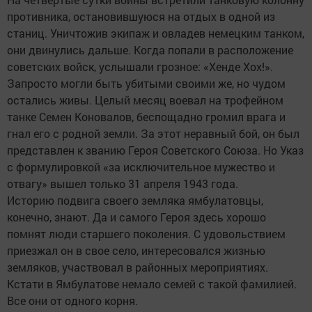
противника, остановившуюся на отдых в одной из
станиц. Уничтожив экипаж и овладев немецким танком,
они двинулись дальше. Когда попали в расположение
советских войск, услышали грозное: «Хенде Хох!».
Запросто могли быть убитыми своими же, но чудом
остались живы. Целый месяц воевал на трофейном
танке Семен Коновалов, беспощадно громил врага и
гнал его с родной земли. За этот неравный бой, он был
представлен к званию Героя Советского Союза. Но Указ
с формулировкой «за исключительное мужество и
отвагу» вышел только 31 апреля 1943 года.
Историю подвига своего земляка ямбулатовцы,
конечно, знают. Да и самого Героя здесь хорошо
помнят люди старшего поколения. С удовольствием
приезжал он в свое село, интересовался жизнью
земляков, участвовал в районных мероприятиях.
Кстати в Ямбулатове немало семей с такой фамилией.
Все они от одного корня.