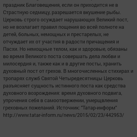
праздник Благовещения, если он приходится не в
Страстную седмицу, разрешается вкушение рыбы.
Церковь строго осуждает нарушающих Великий пост,
но не возлагает правил пощения во всей полноте на
детей, больных, немощных и престарелых, не
отчуждает их от участия в радости причащения и
Пасхи. Но немощные телом, как и здоровые, обязаны
во время Великого поста совершать дела любви и
милосердия и, также как и в другие посты, хранить
духовный пост от грехов. В многочисленных стихирах и
тропарях служб Святой Четыредесятницы Церковь
разъясняет сущность истинного поста как средства
духовного возрождения: время духовного подвига,
упрочения себя в самоотвержении, умерщвления
греховных пожеланий. Источник: "Татар-информ"
http://www.tatar-inform.ru/news/2015/02/23/442953/