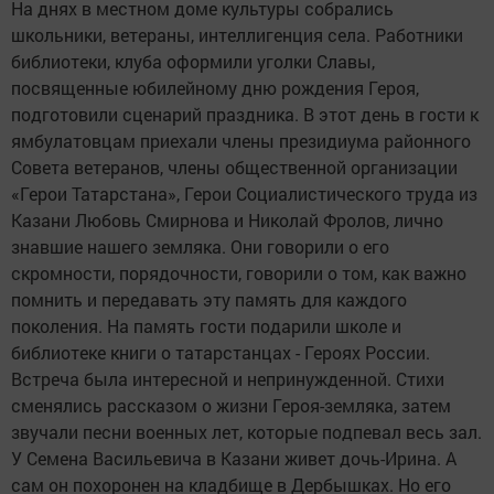
На днях в местном доме культуры собрались
школьники, ветераны, интеллигенция села. Работники
библиотеки, клуба оформили уголки Славы,
посвященные юбилейному дню рождения Героя,
подготовили сценарий праздника. В этот день в гости к
ямбулатовцам приехали члены президиума районного
Совета ветеранов, члены общественной организации
«Герои Татарстана», Герои Социалистического труда из
Казани Любовь Смирнова и Николай Фролов, лично
знавшие нашего земляка. Они говорили о его
скромности, порядочности, говорили о том, как важно
помнить и передавать эту память для каждого
поколения. На память гости подарили школе и
библиотеке книги о татарстанцах - Героях России.
Встреча была интересной и непринужденной. Стихи
сменялись рассказом о жизни Героя-земляка, затем
звучали песни военных лет, которые подпевал весь зал.
У Семена Васильевича в Казани живет дочь-Ирина. А
сам он похоронен на кладбище в Дербышках. Но его