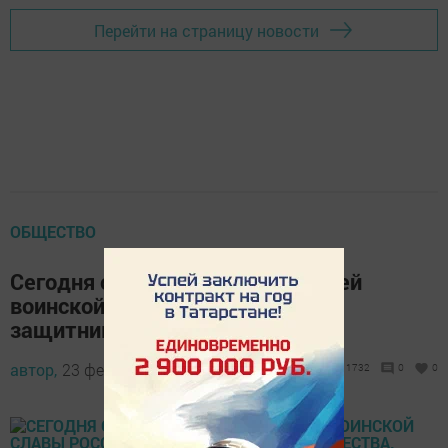
Перейти на страницу новости
ОБЩЕСТВО
Сегодня отмечается один из дней
воинской славы России — День
защитника Отечества.
автор,
23 февраля 2015 - 09:30
1732
0
0