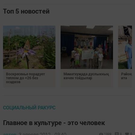
Топ 5 новостей
Воскресенье порадует
Мәмәтхуҗада дуслыкның
Районд
теплом до +26 без
көчен тойдылар
итә
осадков
СОЦИАЛЬНЫЙ РАКУРС
Главное в культуре - это человек
автор,
3 апреля 2012 - 03:40
1339
0
0