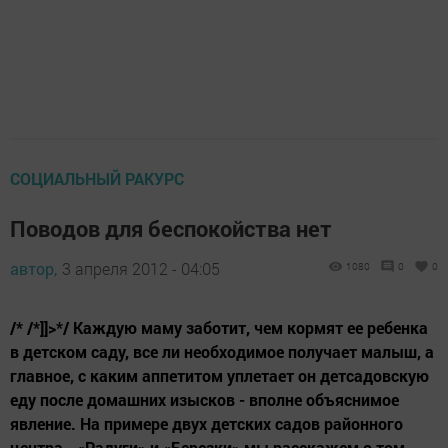
СОЦИАЛЬНЫЙ РАКУРС
Поводов для беспокойства нет
автор,
3 апреля 2012 - 04:05
1080
0
0
/* /*]]>*/ Каждую маму заботит, чем кормят ее ребенка
в детском саду, все ли необходимое получает малыш, а
главное, с каким аппетитом уплетает он детсадовскую
еду после домашних изысков - вполне объяснимое
явление. На примере двух детских садов районного
центра - «Радуги» и «Березки» мы расскажем о том,