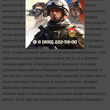
воспитатель этого дошкольного учреждения. Вторым в
конкурсе по профилактике детского дорожно-транспортного
травматизма стал детский сад «Радуга». Из рук Зульфии
Вазыховны директор учреждения Ольга Лисина получила не
менее ценный подарок - многофункциональную установку со
всеми модулями. Почетной грамотой за второе место была
удостоена и воспитатель Елена Ярцева. Своими успехами в
очередной раз порадовал коллектив детского сада «Березка».
Итог их кропотливой работы не остался незамеченным, и им
единогласно было присвоено первое место. А в качестве
подарка директор Зеленодольского филиала с большим
удовольствием вручила Надежде Гимадеевой синтезатор и
три детских велосипеда. Почетной грамотой за первое место
была отмечена и Екатерина Зеленцова. Кстати, Зульфия
Шакирова преподнесла подарки и троим воспитателям,
которые ведут в детских садах огромную профилактическую
работу. За их труд она вручила им цифровые фотоаппараты.