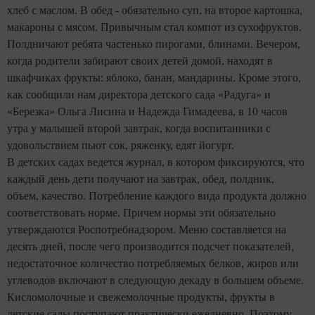
хлеб с маслом. В обед - обязательно суп, на второе картошка,
макароны с мясом. Привычным стал компот из сухофруктов.
Полдничают ребята частенько пирогами, блинами. Вечером,
когда родители забирают своих детей домой, находят в
шкафчиках фрукты: яблоко, банан, мандарины. Кроме этого,
как сообщили нам директора детского сада «Радуга» и
«Березка» Ольга Лисина и Надежда Гимадеева, в 10 часов
утра у малышей второй завтрак, когда воспитанники с
удовольствием пьют сок, ряженку, едят йогурт.
В детских садах ведется журнал, в котором фиксируются, что
каждый день дети получают на завтрак, обед, полдник,
объем, качество. Потребление каждого вида продукта должно
соответствовать норме. Причем нормы эти обязательно
утверждаются Роспотребнадзором. Меню составляется на
десять дней, после чего производится подсчет показателей,
недостаточное количество потребляемых белков, жиров или
углеводов включают в следующую декаду в большем объеме.
Кисломолочные и свежемолочные продукты, фрукты в
детские сады поступают практически ежедневно. Поэтому