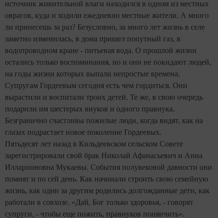
источник живительной влаги находился в одном из местных
оврагов, куда и ходили ежедневно местные жители. А много
ли принесешь за раз? Безусловно, за много лет жизнь в селе
заметно изменилась, в дома пришел попутный газ, в
водопроводном кране - питьевая вода. О прошлой жизни
остались только воспоминания, но и они не покидают людей,
на годы жизни которых выпали непростые времена.
Супругам Гордеевым сегодня есть чем гордиться. Они
вырастили и воспитали троих детей. Те же, в свою очередь
подарили им шестерых внуков и одного правнука.
Безгранично счастливы пожилые люди, когда видят, как на
глазах подрастает новое поколение Гордеевых.
Пятьдесят лет назад в Кильдеевском сельском Совете
зарегистрировали свой брак Николай Афанасьевич и Анна
Илларионовна Мукаевы. События полувековой давности они
помнят и по сей день.
Как начинали строить свою семейную
жизнь, как один за другим родились долгожданные дети, как
работали в совхозе. «Дай, Бог только здоровья, - говорят
супруги, - чтобы еще пожить, правнуков понянчить».