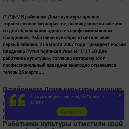
/* /*]]>*/ В районном Доме культуры прошло
торжественное мероприятие, посвященное пятилетию
со дня образования одного из профессиональных
праздников. Работники культуры отметили свой
первый юбилей. 27 августа 2007 года Президент России
Владимир Путин подписал Указ № 1111 «О Дне
работника культуры», согласно которому этот
профессиональный праздник ежегодно отмечается
теперь 25 марта....
В районном Доме культуры прошло
торжественное мероприятие,
А вы уже видели новое видео Tatmedia
посвященное пятилетию со дня
Junior?
образования одного из
Cмотреть
профессиональных праздников.
Работники культуры отметили свой