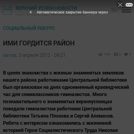
ВЕРХНИЙ УСЛОН НОВОСТИ
16+
3
Автоматическое закрытие баннера через
Газета "Волжская новь" - Верхнеуслонский район
СОЦИАЛЬНЫЙ РАКУРС
ИМИ ГОРДИТСЯ РАЙОН
автор,
3 апреля 2012 - 09:21
1191
0
0
В целях знакомства с жизнью знаменитых земляков
нашего района работниками Центральной библиотеки
был организован на днях одноименный краеведческий
час для семиклассников-гимназистов. Много
познавательного о знаменитых верхнеуслонцах
поведали гимназистам работники Центральной
библиотеки Татьяна Плохова и Сергей Алемасов.
Ребята с интересом ознакомились с жизненной
историей Героя Социалистического Труда Николая