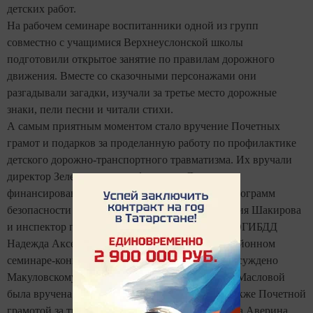
детских работ.
На рабочем семинаре воспитанники одной из групп
совместно с учащимися Верхнеуслонской школы
подготовили открытое занятие по правилам дорожного
движения. Вместе со сказочными персонажами они
разгадывали загадки, изучали за третье место дорожные
знаки, пели песни и читали стихи.
А самым приятным моментом стало вручение Почетных
грамот и подарков за проделанную работу по профилактике
детского дорожно-транспортного травматизма. Их вручали
директор Зеленодольского филиала «Дирекция
финансирования научных и образовательных программ
безопасности дорожного движения в РТ» Зульфия Шакирова
и инспектор по пропаганде Верхнеуслонского ОГИБДД
Надежда Аксенова. Третье место за участие в районном
семинаре-конкурсе «Зеленый огонек» было присуждено
Макуловскому детскому саду. Директору Елене Масловой
была вручена Почетная грамота и телевизор. Также Почетной
грамотой за третье место была награждена Ольга Аверина,