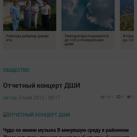
Районда рейдлар дәвам
Температура поднимется
Вторник
итә
до +25 в понедельник
до +24 
днём
ОБЩЕСТВО
Отчетный концерт ДШИ
автор,
5 мая 2012 - 06:17
1411
0
0
Чудо по имени музыка В минувшую среду в районном