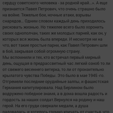
сердцу советского человека - за родной край...». А еще
признается Павел Петрович, что очень страшно было
на войне. Тяжелые бои, ночные атаки, взрывы
снарядов… Одним словом каждый день приходилось
рисковать жизнью. Но тяжелее всего было хоронить
своих однополчан, таких же молодых парней, как он, у
которых вся жизнь была впереди. И несмотря ни на
что, вот такие простые парни, как Павел Петрович шли
в бой, закрывая собой огромную страну.
Мы вспомнили и тех, кто встречал первый мирный
день, ощущая в предрассветный час легкий озноб то ли
от свежего весеннего ветерка, то ли от пронзительно
крылатого чувства Победы. Это было в мае 1945 -го.
Отгремели последние орудийные залпы, и фашистская
Германия капитулировала. Над Берлином было
водружено победное знамя, а в дома вошла радость и
гордость за наших солдат.Вернулся на родину и наш
герой. На его груди сверкали медали, а душа
радовалась, и хотелось громко кричать от счастья, что