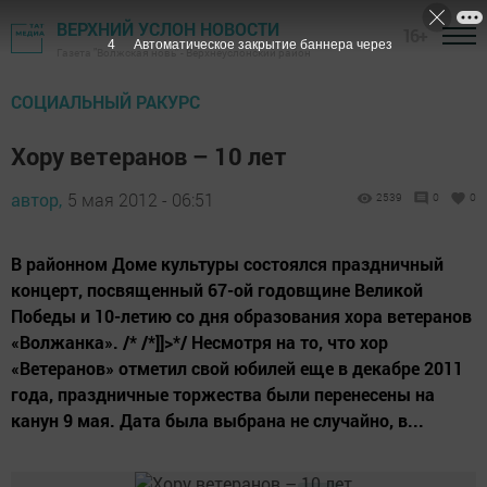
ВЕРХНИЙ УСЛОН НОВОСТИ
16+
3
Автоматическое закрытие баннера через
Газета "Волжская новь" - Верхнеуслонский район
СОЦИАЛЬНЫЙ РАКУРС
Хору ветеранов – 10 лет
автор,
5 мая 2012 - 06:51
2539
0
0
В районном Доме культуры состоялся праздничный
концерт, посвященный 67-ой годовщине Великой
Победы и 10-летию со дня образования хора ветеранов
«Волжанка». /* /*]]>*/ Несмотря на то, что хор
«Ветеранов» отметил свой юбилей еще в декабре 2011
года, праздничные торжества были перенесены на
канун 9 мая. Дата была выбрана не случайно, в...