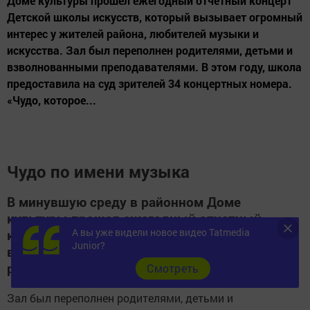
Доме культуры прошел ежегодный отчетный концерт
Детской школы искусств, который вызывает огромный
интерес у жителей района, любителей музыки и
искусства. Зал был переполнен родителями, детьми и
взволнованными преподавателями. В этом году, школа
предоставила на суд зрителей 34 концертных номера.
«Чудо, которое...
Чудо по имени музыка
В минувшую среду в районном Доме
культуры прошел ежегодный отчетный
А вы уже видели новое видео Tatmedia
концерт Детской школы искусств, который
Junior?
вызывает огромный интерес у жителей
района, любителей музыки и искусства.
Cмотреть
Зал был переполнен родителями, детьми и