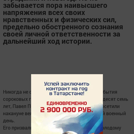
забывается пора наивысшего
напряжения всех своих
нравственных и физических сил,
предельно обостренного сознания
своей личной ответственности за
дальнейший ход истории.
Никогда не сотрутся в памяти ветеранов события
сороковых годов. И хотя прошло уже шестьдесят семь
лет, Павел Петрович Лаптев, которого мы посетили
накануне великого дня, помнит каждый свой военный
день.
Его призвали на фронт в 1943 году, когда молодому