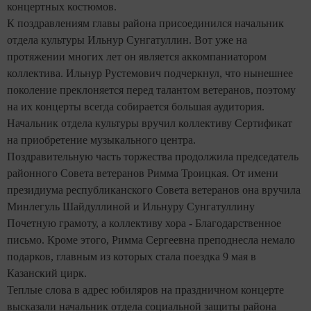
концертных костюмов.
К поздравлениям главы района присоединился начальник
отдела культуры Ильнур Сунгатуллин. Вот уже на
протяжении многих лет он является аккомпаниатором
коллектива. Ильнур Рустемович подчеркнул, что нынешнее
поколение преклоняется перед талантом ветеранов, поэтому
на их концерты всегда собирается большая аудитория.
Начальник отдела культуры вручил коллективу Сертификат
на приобретение музыкального центра.
Поздравительную часть торжества продолжила председатель
районного Совета ветеранов Римма Троицкая. От имени
президиума республиканского Совета ветеранов она вручила
Минлегуль Шайдуллиной и Ильнуру Сунгатуллину
Почетную грамоту, а коллективу хора - Благодарственное
письмо. Кроме этого, Римма Сергеевна преподнесла немало
подарков, главным из которых стала поездка 9 мая в
Казанский цирк.
Теплые слова в адрес юбиляров на праздничном концерте
высказали начальник отдела социальной защиты района