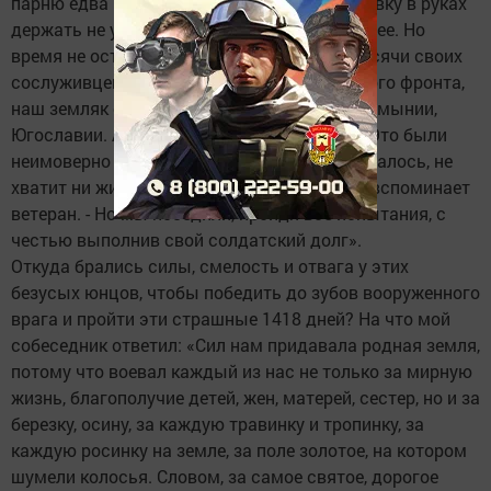
парню едва исполнилось 18 лет. Он и винтовку в руках
держать не умел, не то, чтобы стрелять из нее. Но
время не оставило ему выбора. В числе тысячи своих
сослуживцев, в составе третьего Украинского фронта,
наш земляк освобождал от врага города Румынии,
Югославии. А победу встретил в Венгрии. «Это были
неимоверно трудные горькие дни, когда казалось, не
хватит ни жизни, ни сил, чтобы выстоять, - вспоминает
ветеран. - Но мы победили, пройдя все испытания, с
честью выполнив свой солдатский долг».
Откуда брались силы, смелость и отвага у этих
безусых юнцов, чтобы победить до зубов вооруженного
врага и пройти эти страшные 1418 дней? На что мой
собеседник ответил: «Сил нам придавала родная земля,
потому что воевал каждый из нас не только за мирную
жизнь, благополучие детей, жен, матерей, сестер, но и за
березку, осину, за каждую травинку и тропинку, за
каждую росинку на земле, за поле золотое, на котором
шумели колосья. Словом, за самое святое, дорогое