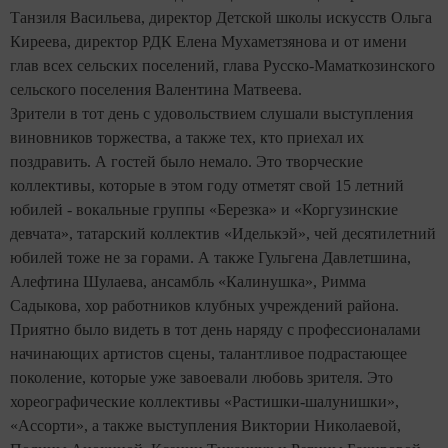
Танзиля Васильева, директор Детской школы искусств Ольга
Киреева, директор РДК Елена Мухаметзянова и от имени
глав всех сельских поселений, глава Русско-Маматкозинского
сельского поселения Валентина Матвеева.
Зрители в тот день с удовольствием слушали выступления
виновников торжества, а также тех, кто приехал их
поздравить. А гостей было немало. Это творческие
коллективы, которые в этом году отметят свой 15 летний
юбилей - вокальные группы «Березка» и «Коргузинские
девчата», татарский коллектив «Иделькэй», чей десятилетний
юбилей тоже не за горами. А также Гульгена Давлетшина,
Алефтина Шулаева, ансамбль «Калинушка», Римма
Садыкова, хор работников клубных учреждений района.
Приятно было видеть в тот день наряду с профессионалами
начинающих артистов сцены, талантливое подрастающее
поколение, которые уже завоевали любовь зрителя. Это
хореографические коллективы «Растишки-шалунишки»,
«Ассорти», а также выступления Виктории Николаевой,