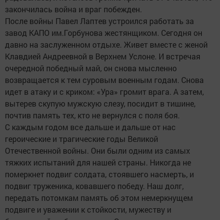
закончилась война и враг побежден.
После войны Павел Лаптев устроился работать за
завод КАПО им.Горбунова жестянщиком. Сегодня он
давно на заслуженном отдыхе. Живет вместе с женой
Клавдией Андреевной в Верхнем Услоне. И встречая
очередной победный май, он снова мысленно
возвращается к тем суровым военным годам. Снова
идет в атаку и с криком: «Ура» громит врага. А затем,
вытерев скупую мужскую слезу, посидит в тишине,
почтив память тех, кто не вернулся с поля боя.
С каждым годом все дальше и дальше от нас
героические и трагические годы Великой
Отечественной войны. Они были одним из самых
тяжких испытаний для нашей страны. Никогда не
померкнет подвиг солдата, стоявшего насмерть, и
подвиг труженика, ковавшего победу. Наш долг,
передать потомкам память об этом немеркнущем
подвиге и уважении к стойкости, мужеству и