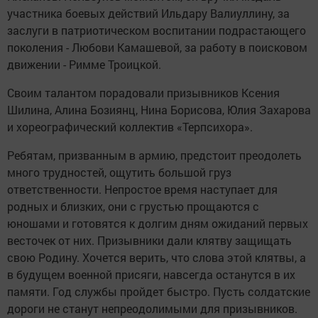
участника боевых действий Ильдару Валиуллину, за
заслуги в патриотическом воспитании подрастающего
поколения - Любови Камашевой, за работу в поисковом
движении - Римме Троицкой.
Своим талантом порадовали призывников Ксения
Шилина, Алина Бозиянц, Нина Борисова, Юлия Захарова
и хореографический коллектив «Терпсихора».
Ребятам, призванным в армию, предстоит преодолеть
много трудностей, ощутить большой груз
ответственности. Непростое время наступает для
родных и близких, они с грустью прощаются с
юношами и готовятся к долгим дням ожиданий первых
весточек от них. Призывники дали клятву защищать
свою Родину. Хочется верить, что слова этой клятвы, а
в будущем военной присяги, навсегда останутся в их
памяти. Год службы пройдет быстро. Пусть солдатские
дороги не станут непреодолимыми для призывников.