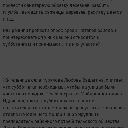
провести санитарную обрезку деревьев, разбить
клумбы, высадить саженцы деревьев, рассаду цветов
и т.д.
Мы решили провести опрос среди жителей района, и
поинтересоваться у них как они относятся к
субботникам и принимают ли в них участие?
Жительница села Куралова Любовь Вашагина, считает,
что субботники необходимы, чтобы на улицах были
чистота и порядок. Пенсионерка из Майдана Антонина
Идрисова, также к субботникам относится
положительно и старается их не пропускать. Начальник
отдела Пенсионного фонда Линар Яруллин и
председатель районного потребительского общества
Дания Гарипова во главе своих коллективов участвуют