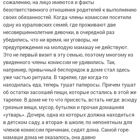
сожалению, на лицо имеются и факты
безответственного отношения родителей к выполнению
своих обязанностей. Когда члены комиссии посетили
одну из кураловских семей, где проживают две
несовершеннолетние девочки, в очередной раз
убедились, что ни время, ни уговоры, ни
предупреждения на молодую мамашу не действуют.
Это не первый визит в эту семью, поэтому многому из
увиденного члены комиссии не удивились. Так,
например, привычный беспорядок в доме стал здесь
уже частью ритуала. В тарелке, где когда-то
находилась еда, теперь тушат папиросы. Причем тушат
об остатки засохшей пищи, которые остались в этой же
тарелке. В доме не то что присесть, встать негде: всюду
грязные вещи, мусор, бутылки и прочая домашняя
«утварь». Дочери, одна из которых должна находиться
в детском саду, а вторая- в школе, по непонятным для
членов комиссии причинам, сидят дома. Самой горе-
мамаши дома не оказалось, она давно