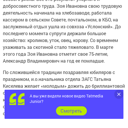
добросовестного труда. Зоя Ивановна свою трудовую
деятельность начинала на хлебозаводе, работала
кассиром в сельском Совете, почтальоном, в КБО, на
заслуженный отдых ушла из совхоза «Услонский». До
последнего момента супруги держали большое
хозяйство: кроликов, уток, овец, корову. Со временем
ухаживать за скотиной стало тяжеловато. В марте
этого года Зоя Ивановна отметит свое 75-летие,
Александр Владимирович на год ее помладше.
По сложившейся традиции поздравляя юбиляров с
праздником, и.о.начальника отдела ЗАГС Татьяна
Киселева желает «молодым» дожить до бриллиантовой
свадьбы и просит расписаться в Книге Золотых
А вы уже видели новое видео Tatmedia
юбиляров. Как обычно, интересуюсь у молодоженов
Junior?
секретом семейного долголетия. Формула семейного
Cмотреть
счастья Грачевых очень проста: любовь и прощение.