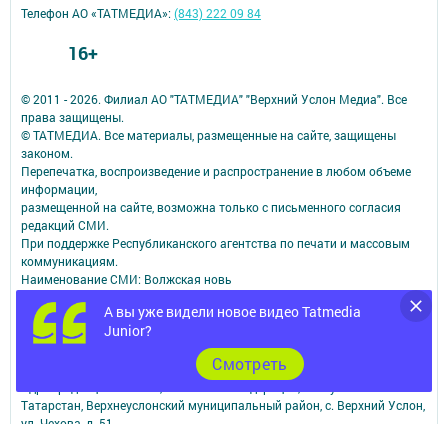
Телефон АО «ТАТМЕДИА»:
(843) 222 09 84
16+
© 2011 - 2026. Филиал АО "ТАТМЕДИА" "Верхний Услон Медиа". Все
права защищены.
© ТАТМЕДИА. Все материалы, размещенные на сайте, защищены
законом.
Перепечатка, воспроизведение и распространение в любом объеме
информации,
размещенной на сайте, возможна только с письменного согласия
редакций СМИ.
При поддержке Республиканского агентства по печати и массовым
коммуникациям.
Наименование СМИ: Волжская новь
СМИ зарегистрировано Федеральной службой по надзору в сфере
А вы уже видели новое видео Tatmedia
связи,
Junior?
информационных технологий и массовых коммуникаций
запись о регистрации СМИ ЭЛ № ФС 77 - 90167 от 07.10.2025
Cмотреть
ФИО главного редактора: Муфталиев Нусрат Загидович
Адрес редакции: 422570, Российская Федерация, Республика
Татарстан, Верхнеуслонский муниципальный район, с. Верхний Услон,
ул. Чехова, д. 51
Адрес учредителя: 420066, Россия, Республика Татарстан, Г.Казань,