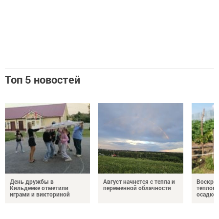
Топ 5 новостей
День дружбы в
Август начнется с тепла и
Воскрес
Кильдееве отметили
переменной облачности
теплом 
играми и викториной
осадко