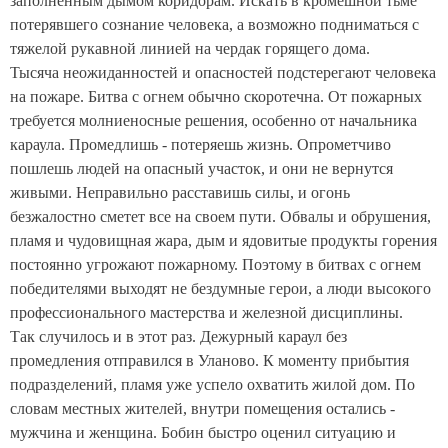
заполненным дымом коридорам. Искать в кромешной тьме
потерявшего сознание человека, а возможно подниматься с
тяжелой рукавной линией на чердак горящего дома.
Тысяча неожиданностей и опасностей подстерегают человека
на пожаре. Битва с огнем обычно скоротечна. От пожарных
требуется молниеносные решения, особенно от начальника
караула. Промедлишь - потеряешь жизнь. Опрометчиво
пошлешь людей на опасный участок, и они не вернутся
живыми. Неправильно расставишь силы, и огонь
безжалостно сметет все на своем пути. Обвалы и обрушения,
пламя и чудовищная жара, дым и ядовитые продукты горения
постоянно угрожают пожарному. Поэтому в битвах с огнем
победителями выходят не бездумные герои, а люди высокого
профессионального мастерства и железной дисциплины.
Так случилось и в этот раз. Дежурный караул без
промедления отправился в Уланово. К моменту прибытия
подразделений, пламя уже успело охватить жилой дом. По
словам местных жителей, внутри помещения остались -
мужчина и женщина. Бобин быстро оценил ситуацию и