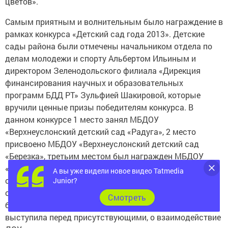
цветов».
Самым приятным и волнительным было награждение в
рамках конкурса «Детский сад года 2013». Детские
сады района были отмечены начальником отдела по
делам молодежи и спорту Альбертом Ильиным и
директором Зеленодольского филиала «Дирекция
финансирования научных и образовательных
программ БДД РТ» Зульфией Шакировой, которые
вручили ценные призы победителям конкурса. В
данном конкурсе 1 место занял МБДОУ
«Верхнеуслонский детский сад «Радуга», 2 место
присвоено МБДОУ «Верхнеуслонский детский сад
«Березка», третьим местом был награжден МБДОУ
«Макуловский детский сад», все остальные детские
А вы уже видели новое видео Tatmedia
сады которые приняли участие в конкурсе, были
Junior?
отмечены в той или иной номинации и получили
Cмотреть
благодарственные письма. Зульфия Вазыховна
выступила перед присутствующими, о взаимодействие