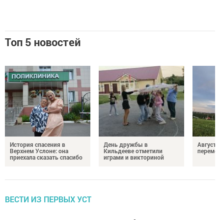
Топ 5 новостей
История спасения в
День дружбы в
Август 
Верхнем Услоне: она
Кильдееве отметили
переме
приехала сказать спасибо
играми и викториной
ВЕСТИ ИЗ ПЕРВЫХ УСТ