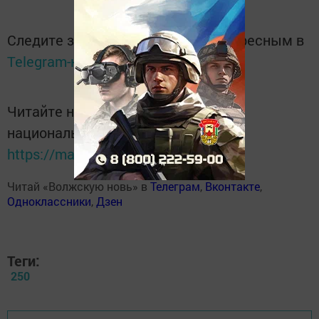
Следите за самым важным и интересным в
Telegram-канале
Татмедиа
Читайте новости Татарстана в
национальном мессенджере MАХ:
https://max.ru/tatmedia
Читай «Волжскую новь» в
Телеграм
,
Вконтакте
,
Одноклассники
,
Дзен
Теги:
250