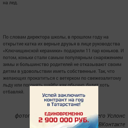
на лед.
По словам директора школы, в прошлом году на
открытие катка их верные друзья в лице руководства
«Ключищинской керамики» подарили 11 пар коньков. И
потом, коньки стали самым популярным снаряжением
зимы и большинство родителей не отказывают своим
детям в удовольствии иметь собственные. Так, что
желающих прокатиться с ветерком по свежезалитому
льду или погонять шайбу, как обычно, будет хоть
отбавляй.
фотографии со странички Нижнего Услонс
ВКонтакте