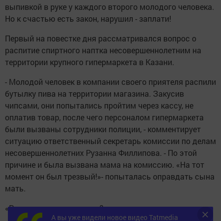
выпивкой в руке у каждого второго молодого человека.
Но к счастью есть закон, нарушил - заплати!
Первый на повестке дня рассматривался вопрос о
распитие спиртного наптка несовершеннолетним на
территории крупного гипермаркета в Казани.
- Молодой человек в компании своего приятеля распили
бутылку пива на территории магазина. Закусив
чипсами, они попытались пройтим через кассу, не
оплатив товар, после чего персоналом гипермаркета
были вызваны сотрудники полиции, - комментирует
ситуацию ответственный секретарь комиссии по делам
несовершеннолетних Рузанна Филлипова. - По этой
причине и была вызвана мама на комиссию. «На тот
момент он был трезвый!»- попыталась оправдать сына
мать.
«Разве я за ним усмотрю?» - таков аргумент матери.
А вы уже видели новое видео Tatmedia